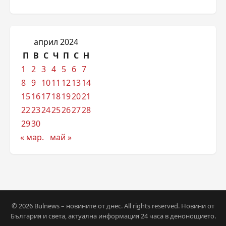
април 2024
П
В
С
Ч
П
С
Н
1
2
3
4
5
6
7
8
9
10
11
12
13
14
15
16
17
18
19
20
21
22
23
24
25
26
27
28
29
30
« мар.
май »
© 2026 Bulnews – новините от днес. All rights reserved. Новини от
България и света, актуална информация 24 часа в денонощието.