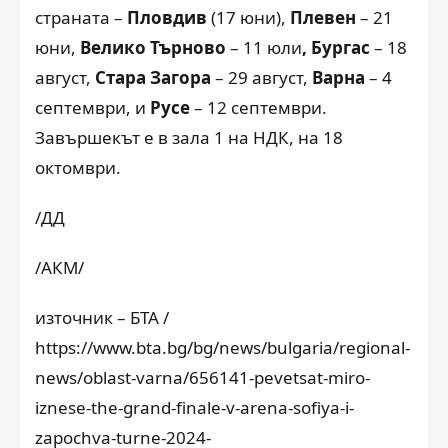
страната –
Пловдив
(17 юни),
Плевен
– 21
юни,
Велико Търново
– 11 юли
, Бургас
– 18
август,
Стара Загора
– 29 август,
Варна
– 4
септември, и
Русе
– 12 септември.
Завършекът е в зала 1 на НДК, на 18
октомври.
/ДД
/АКМ/
източник – БТА /
https://www.bta.bg/bg/news/bulgaria/regional-
news/oblast-varna/656141-pevetsat-miro-
iznese-the-grand-finale-v-arena-sofiya-i-
zapochva-turne-2024-