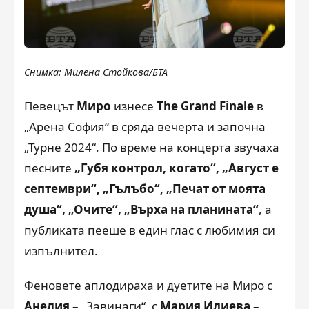
Снимка: Милена Стойкова/БТА
Певецът
Миро
изнесе
The Grand Finale
в
„Арена София“ в сряда вечерта и започна
„Турне 2024“. По време на концерта звучаха
песните
„Губя контрол, когато“, „Август е
септември“, „Гълъбо“, „Печат от моята
душа“, „Очите“, „Върха на планината“
, а
публиката пееше в един глас с любимия си
изпълнител.
Феновете аплодираха и дуетите на Миро с
Анелия
– „Завинаги“, с
Мария Илиева
–