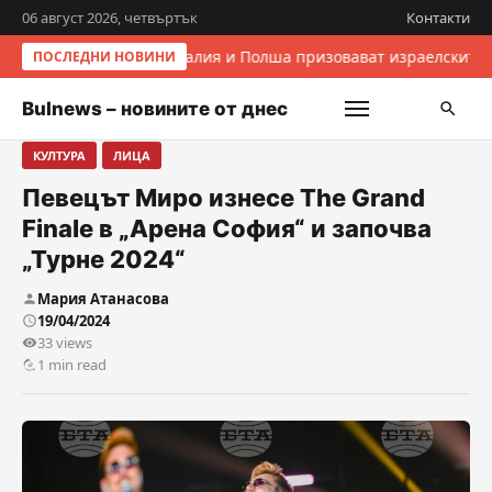
06 август 2026, четвъртък
Контакти
Италия и Полша призовават израелските 
ПОСЛЕДНИ НОВИНИ
Bulnews – новините от днес
КУЛТУРА
ЛИЦА
Певецът Миро изнесе The Grand
Finale в „Арена София“ и започва
„Турне 2024“
Мария Атанасова
19/04/2024
33 views
1 min read