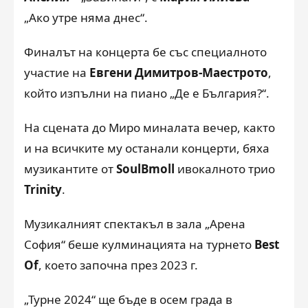
„Ако утре няма днес“.
Финалът на концерта бе със специалното
участие на
Евгени Димитров-Маестрото
,
който изпълни на пиано „Де е България?“.
На сцената до Миро миналата вечер, както
и на всичките му останали концерти, бяха
музикантите от
SoulBmoll
ивокалното трио
Trinity
.
Музикалният спектакъл в зала „Арена
София“ беше кулминацията на турнето
Best
Of
, което започна през 2023 г.
„Турне 2024“ ще бъде в осем града в