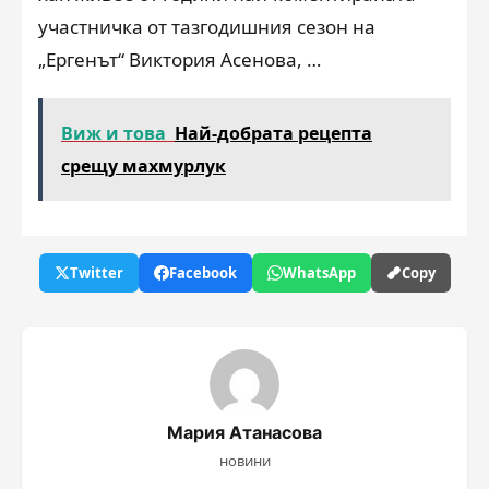
участничка от тазгодишния сезон на
„Ергенът“ Виктория Асенова, …
Виж и това
Най-добрата рецепта
срещу махмурлук
Twitter
Facebook
WhatsApp
Copy
Мария Атанасова
новини