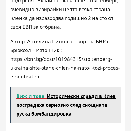
подкрепят Украйна“, каза още Столтенберг,
очевидно визирайки целта всяка страна
членка да изразходва годишно 2 на сто от
своя БВП за отбрана.
Автор: Ангелина Пискова – кор. на БНР в
Брюксел – Източник :
https://bnr.bg/post/101984315/stoltenberg-
ukraina-shte-stane-chlen-na-nato-i-tozi-proces-
e-neobratim
Виж и това
Исторически сгради в Киев
пострадаха сериозно след снощната
руска бомбандировка