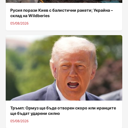
Русия порази Киев с балистични ракети; Украйна –
склад на Wildberies
05/08/2026
Тръмп: Ормуз ще бъде отворен скоро или иранците
ще бъдат ударени силно
05/08/2026