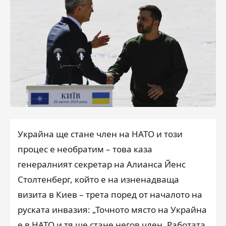
Украйна ще стане член на НАТО и този
процес е необратим – това каза
генералният секретар на Алианса Йенс
Столтенберг, който е на изненадваща
визита в Киев – трета поред от началото на
руската инвазия: „Точното място на Украйна
е в НАТО и тя ще стане негов член. Работата,