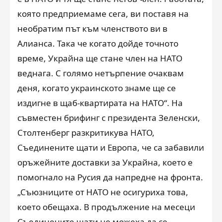
която предприемаме сега, ви поставя на
необратим път към членството ви в
Алианса. Така че когато дойде точното
време, Украйна ще стане член на НАТО
веднага. С голямо нетърпение очаквам
деня, когато украинското знаме ще се
издигне в щаб-квартирата на НАТО“. На
съвместен брифинг с президента Зеленски,
Столтенберг разкритикува НАТО,
Съединените щати и Европа, че са забавили
оръжейните доставки за Украйна, което е
помогнало на Русия да напредне на фронта.
„Съюзниците от НАТО не осигуриха това,
което обещаха. В продължение на месеци
Съединените щати не можеха да се