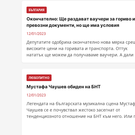
БЪЛГАРИЯ
Окончателно: Ще раздават ваучери за гориво 
превозни документи, но ще има условия
12/01/2023
Депутатите одобриха окончателно нова мярка сре
високите цени на горивата и транспорта. Оттук
нататък ще можем да получаваме ваучери. А дали
се ......
ЛЮБОПИТНО
Мустафа Чаушев обиден на БНТ
12/01/2023
Легендата на българската музикална сцена Муста
Чаушев се е почувствал жестоко засегнат от
тенденциозното отношение на БНТ към него. Или 
скоро от ......