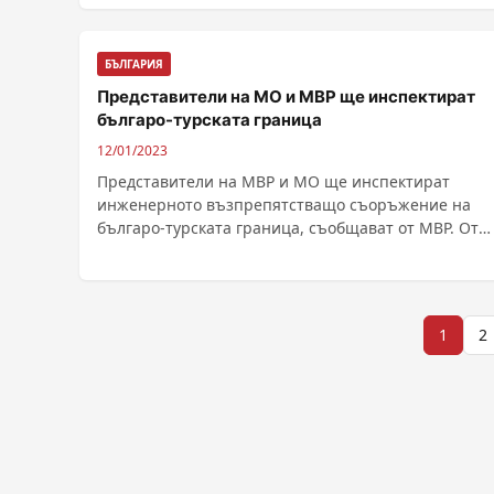
БЪЛГАРИЯ
Представители на МО и МВР ще инспектират
българо-турската граница
12/01/2023
Представители на МВР и МО ще инспектират
инженерното възпрепятстващо съоръжение на
българо-турската граница, съобщават от МВР. От
страна на МВР на ......
Разделяне
1
2
на
публикациите
на