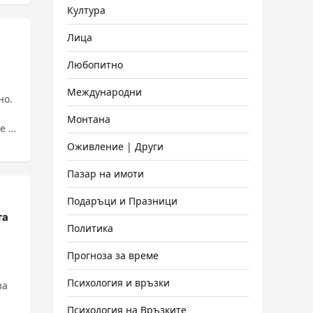
ично
Култура
Лица
Любопитно
Международни
но.
Монтана
е се
Оживление | Други
Пазар на имоти
Подаръци и Празници
та
Политика
Прогноза за време
Психология и връзки
за
Психология на Връзките