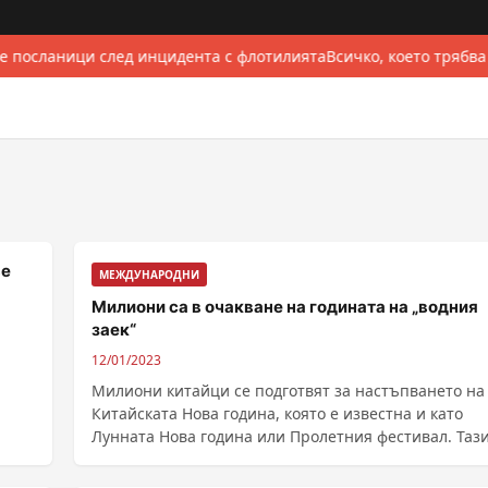
е посланици след инцидента с флотилията
Всичко, което трябва
ве
МЕЖДУНАРОДНИ
Милиони са в очакване на годината на „водния
заек“
12/01/2023
Милиони китайци се подготвят за настъпването на
Китайската Нова година, която е известна и като
Лунната Нова година или Пролетния фестивал. Таз
......