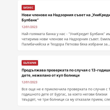
БИЗНЕС
Нови членове на Надзорния съвет на „УниКред
Булбанк“
12/01/2023
Най-голямата банка у нас - "УниКредит Булбанк" и
четирима нови членове на Надзорния съвет. Емил
Палибачийска и Теодора Петкова бяха избрани за
председател и заместник-председател на Надзорн
съвет на банката на общо събран...
БЪЛГАРИЯ
Продължава проверката по случая с 13-годиш
дете, нежелано от куп болници
12/01/2023
Все още не е приключила проверката по случая с 1
годишното дете от Бургас, за което негови близки
твърдят, че три болници са му отказали прием, сл
......