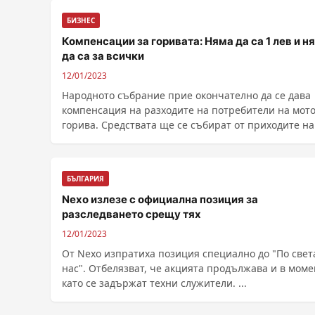
БИЗНЕС
Компенсации за горивата: Няма да са 1 лев и н
да са за всички
12/01/2023
Народното събрание прие окончателно да се дава
компенсация на разходите на потребители на мот
горива. Средствата ще се събират от приходите на
"Лукойл Нефтохим Бургас" и свързаните с нея
компании, които преработват руски не...
БЪЛГАРИЯ
Nexo излезе с официална позиция за
разследването срещу тях
12/01/2023
От Nexo изпратиха позиция специално до "По света
нас". Отбелязват, че акцията продължава и в моме
като се задържат техни служители. ...