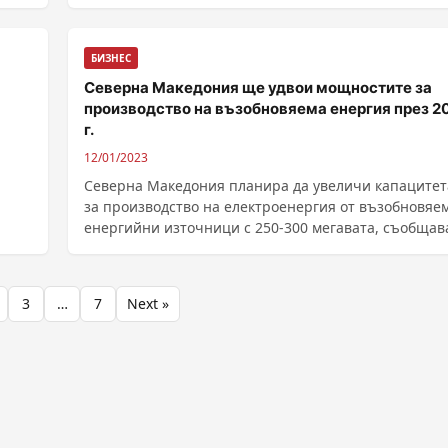
БИЗНЕС
Северна Македония ще удвои мощностите за
производство на възобновяема енергия през 2
г.
12/01/2023
Северна Македония планира да увеличи капацитет
за производство на електроенергия от възобновяе
енергийни източници с 250-300 мегавата, съобщав
енергийният регулатор на страната. Това би било
почти двойно увеличение спрям...
3
…
7
Next »