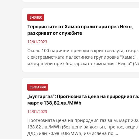
БИЗНЕС
Терористите от Хамас прали пари през Nexo,
разкриват от службите
12/01/2023
Около 100 парични преводи в криптовалута, свър
с екстремистката палестинска групировка "Хамас",
извършени през българската компания "Нексо" (Ne
Това съобщава "24 часа", като се позовава на свои
източници от службите....
БЪЛГАРИЯ
„Булгаргаз“: Прогнозната цена на природния га
март е 138,82 лв./MWh
12/01/2023
Прогнозната цена на природния газ за м. март 2023
138,82 лв./MWh (без цени за достъп, пренос, акциз и
ДДС) или 70.98 EUR/MWh, изчислена по ...