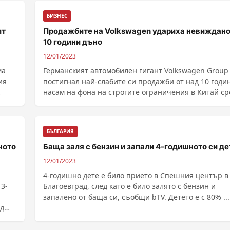
БИЗНЕС
ит
Продажбите на Volkswagen удариха невиждано
10 години дъно
12/01/2023
ма
Германският автомобилен гигант Volkswagen Group
ия
постигнал най-слабите си продажби от над 10 годи
насам на фона на строгите ограничения в Китай с
ия
разпространението не COVID-19 и руската военна
инвазия в Украйна, които до...
БЪЛГАРИЯ
ното
Баща заля с бензин и запали 4-годишното си де
12/01/2023
4-годишно дете е било прието в Спешния център в
3-
Благоевград, след като е било залято с бензин и
запалено от баща си, съобщи bTV. Детето е с 80% ...
ед