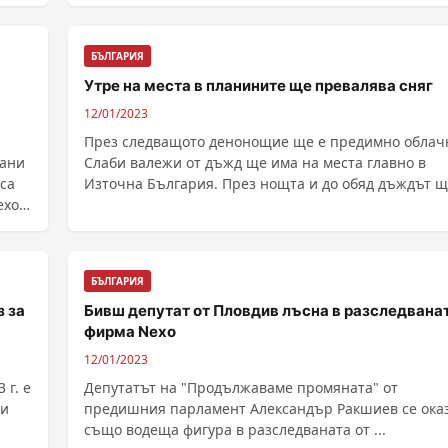
директор на Tesla и Twitter се стопи толкова драст
от ноември 2021 г. досег...
БЪЛГАРИЯ
Утре на места в планините ще превалява сняг
12/01/2023
През следващото денонощие ще е предимно облач
зани
Слаби валежи от дъжд ще има на места главно в
 са
Източна България. През нощта и до обяд дъждът щ
xo).
......
БЪЛГАРИЯ
з за
Бивш депутат от Пловдив лъсна в разследвана
фирма Nexo
12/01/2023
 г. е
Депутатът на "Продължаваме промяната" от
предишния парламент Александър Ракшиев се ока
също водеща фигура в разследваната от ...