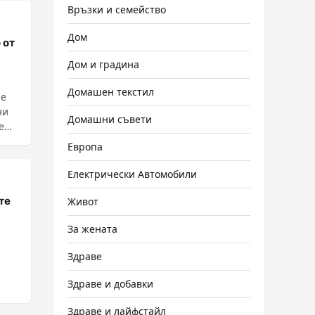
Връзки и семейство
Дом
 от
Дом и градина
Домашен текстил
 е
ни
Домашни съвети
рещу
Европа
Електрически Автомобили
те
Живот
За жената
Здраве
Здраве и добавки
Здраве и лайфстайл