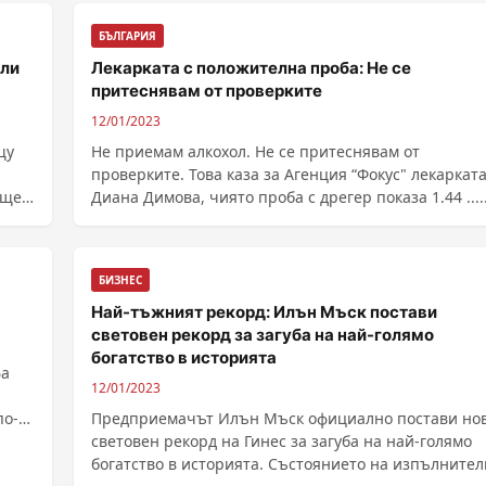
БЪЛГАРИЯ
или
Лекарката с положителна проба: Не се
притеснявам от проверките
12/01/2023
щу
Не приемам алкохол. Не се притеснявам от
проверките. Това каза за Агенция “Фокус" лекарката
 ще
Диана Димова, чиято проба с дрегер показа 1.44 .....
БИЗНЕС
Най-тъжният рекорд: Илън Мъск постави
световен рекорд за загуба на най-голямо
богатство в историята
фа
12/01/2023
по-
Предприемачът Илън Мъск официално постави но
световен рекорд на Гинес за загуба на най-голямо
богатство в историята. Състоянието на изпълните