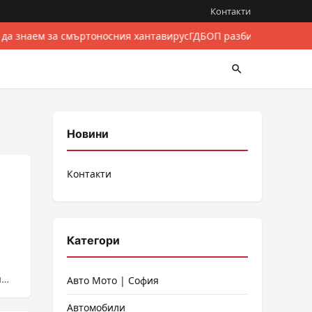
Контакти
 да знаем за смъртоносния хантавирус
ГДБОП разби международе
Новини
Контакти
Категори
и
Авто Мото | София
Автомобили