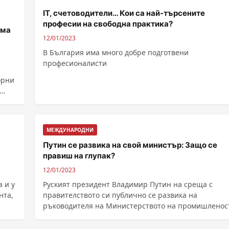
IT, счетоводители… Кои са най-търсените
професии на свободна практика?
яма
12/01/2023
В България има много добре подготвени
професионалисти
орни
МЕЖДУНАРОДНИ
Путин се развика на свой министър: Защо се
правиш на глупак?
12/01/2023
 и у
Руският президент Владимир Путин на среща с
нта,
правителството си публично се развика на
ръководителя на Министерството на промишленос
и търговията ......