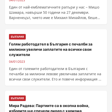
04/01/2023
Един от най-емблематичните рапъри у нас – Мишо
Шамара, навърши 50 години на 27 декември.
Варненецът, чието име е Михаил Михайлов, беше
включен на ......
БЪЛГАРИЯ
Голям работодател в България с печалби за
милиони увеличи заплатите на всички свои
служители
04/01/2023
Един от големите работодатели в България с
печалби за милиони левове увеличава заплатите на
всички свои служители. Ето и повече информация в
тази ......
БЪЛГАРИЯ
Мира Радева: Партиите са в окопна война,
изборите ще спечели лидер с харизма