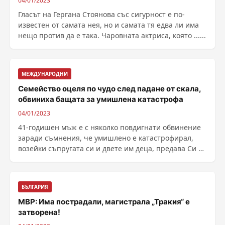
04/01/2023
Гласът на Гергана Стоянова със сигурност е по-
известен от самата нея, но и самата тя едва ли има
нещо против да е така. Чаровната актриса, която ......
МЕЖДУНАРОДНИ
Семейство оцеля по чудо след падане от скала,
обвиниха бащата за умишлена катастрофа
04/01/2023
41-годишен мъж е с няколко повдигнати обвинение
заради съмнения, че умишлено е катастрофирал,
возейки съпругата си и двете им деца, предава Си Ен
Ен. ......
БЪЛГАРИЯ
МВР: Има пострадали, магистрала „Тракия“ е
затворена!