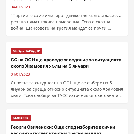
04/01/2023
"Партиите само имитират движение към съгласие, а
реално нямат такива намерения. Това е окопна
война. Шансовете на третия мандат са почти ...
МЕЖДУНАРОДНИ
СС на ООН ще проведе заседание за ситуацията
около Храмовия хълм на 5 януари
04/01/2023
Съветът за сигурност на ООН ще се събере на 5
януари за среща относно ситуацията около Храмовия
хълм. Това съобщи за ТАСС източник от световната
......
БЪЛГАРИЯ
Георги Свиленски: Още след изборите всички
насочиха погледите към третия мандат