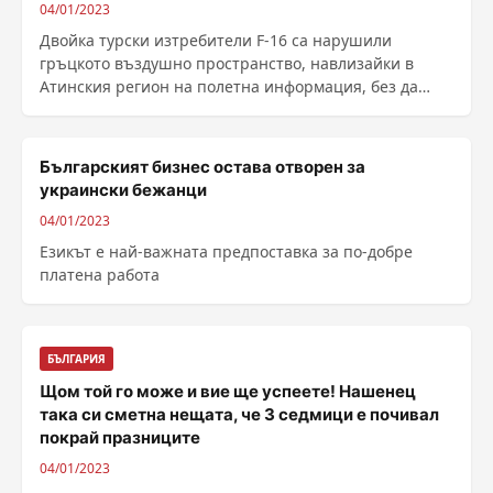
04/01/2023
Двойка турски изтребители F-16 са нарушили
гръцкото въздушно пространство, навлизайки в
Атинския регион на полетна информация, без да
представят ......
Българският бизнес остава отворен за
украински бежанци
04/01/2023
Езикът е най-важната предпоставка за по-добре
платена работа
БЪЛГАРИЯ
Щом той го може и вие ще успеете! Нашенец
така си сметна нещата, че 3 седмици е почивал
покрай празниците
04/01/2023