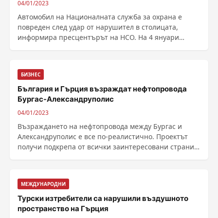
04/01/2023
Автомобил на Националната служба за охрана е
повреден след удар от нарушител в столицата,
информира пресцентърът на НСО. На 4 януари
(сряда) около ......
БИЗНЕС
България и Гърция възраждат нефтопровода
Бургас-Александруполис
04/01/2023
Възраждането на нефтопровода между Бургас и
Александруполис е все по-реалистично. Проектът
получи подкрепа от всички заинтересовани страни -
за реализацията му се обявиха българските и
гръцките власти, руската петролна компания...
МЕЖДУНАРОДНИ
Турски изтребители са нарушили въздушното
пространство на Гърция