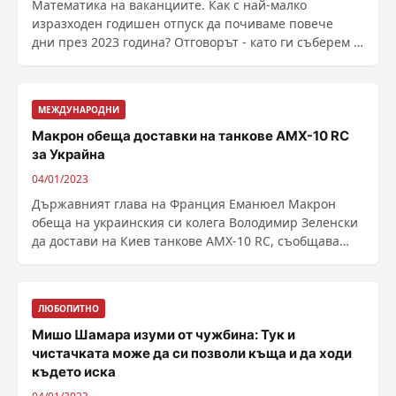
Математика на ваканциите. Как с най-малко
изразходен годишен отпуск да почиваме повече
дни през 2023 година? Отговорът - като ги съберем с
...
МЕЖДУНАРОДНИ
Макрон обеща доставки на танкове AMX-10 RC
за Украйна
04/01/2023
Държавният глава на Франция Еманюел Макрон
обеща на украинския си колега Володимир Зеленски
да достави на Киев танкове AMX-10 RC, съобщава
Reuters, ......
ЛЮБОПИТНО
Мишо Шамара изуми от чужбина: Тук и
чистачката може да си позволи къща и да ходи
където иска