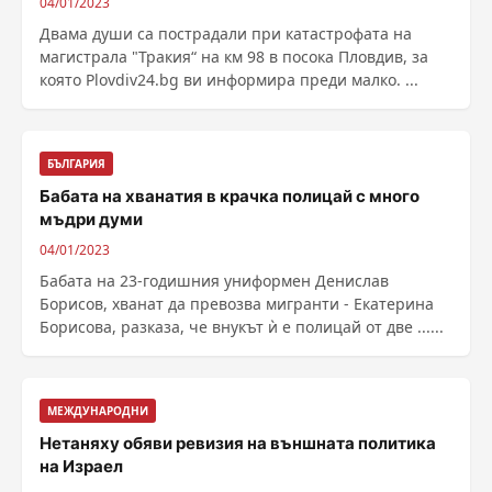
04/01/2023
Двама души са пострадали при катастрофата на
магистрала "Тракия“ на км 98 в посока Пловдив, за
която Plovdiv24.bg ви информира преди малко. ...
БЪЛГАРИЯ
Бабата на хванатия в крачка полицай с много
мъдри думи
04/01/2023
Бабата на 23-годишния униформен Денислав
Борисов, хванат да превозва мигранти - Екатерина
Борисова, разказа, че внукът ѝ е полицай от две ......
МЕЖДУНАРОДНИ
Нетаняху обяви ревизия на външната политика
на Израел