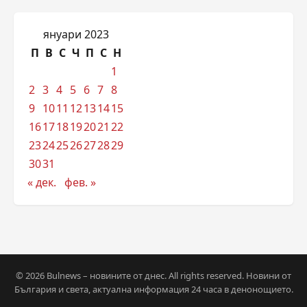
януари 2023
П
В
С
Ч
П
С
Н
1
2
3
4
5
6
7
8
9
10
11
12
13
14
15
16
17
18
19
20
21
22
23
24
25
26
27
28
29
30
31
« дек.
фев. »
© 2026 Bulnews – новините от днес. All rights reserved. Новини от
България и света, актуална информация 24 часа в денонощието.