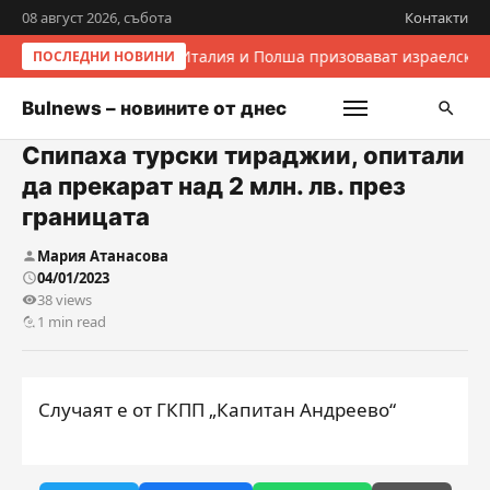
08 август 2026, събота
Контакти
Италия и Полша призовават израелскит
ПОСЛЕДНИ НОВИНИ
Bulnews – новините от днес
Спипаха турски тираджии, опитали
да прекарат над 2 млн. лв. през
границата
Мария Атанасова
04/01/2023
38 views
1 min read
Случаят е от ГКПП „Капитан Андреево“