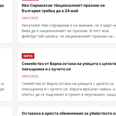
да
Иво Сиромахов: Националният празник на
България трябва да е 24 май
29/01/2023
Писателят Иво Сиромахов е на мнение, че 3 март н
бива да е националният ни празник. В пост във
фейсбук той написа, че националният празник на ...
ВАРНА
Семейство от Варна остана на улицата с цялата
покъщнина и с кучето си
29/01/2023
 и
Семейство от Варна остана на улицата с цялата си
още
покъщнина и с кучето си. Хората мръзнат навън, а
опитът да се подслонят в приют е неуспешен, защо
......
Оставиха в ареста обвиняемия за убийството н