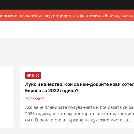
елските посланици след инцидента с флотилията
Всичко, което
БИЗНЕС
Лукс и качество: Кои са най-добрите нови хотел
Европа за 2022 година?
29/01/2023
Ако вече планирате пътуванията и почивката си за
2023 година, искате да прекарате част от ваканция
си в Европа и сте в търсене на луксозно място за
настаняване, можете да спрете да търсите. Тази
класация определено си заслужа...