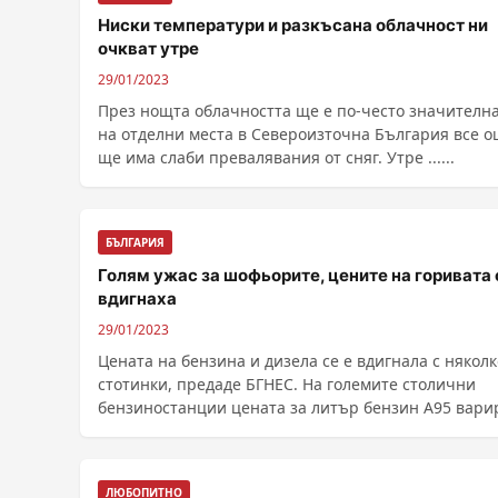
Ниски температури и разкъсана облачност ни
очкват утре
29/01/2023
През нощта облачността ще е по-често значителна
на отделни места в Североизточна България все 
ще има слаби превалявания от сняг. Утре ......
БЪЛГАРИЯ
Голям ужас за шофьорите, цените на горивата 
вдигнаха
29/01/2023
Цената на бензина и дизела се е вдигнала с няколк
стотинки, предаде БГНЕС. На големите столични
бензиностанции цената за литър бензин А95 вари
......
ЛЮБОПИТНО