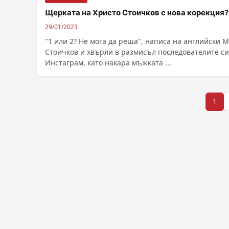
Щерката на Христо Стоичков с нова корекция?
29/01/2023
"1 или 2? Не мога да реша", написа на английски 
Стоичков и хвърли в размисъл последователите си
Инстаграм, като накара мъжката ...
Разделяне
1
на
публикациите
на
страници