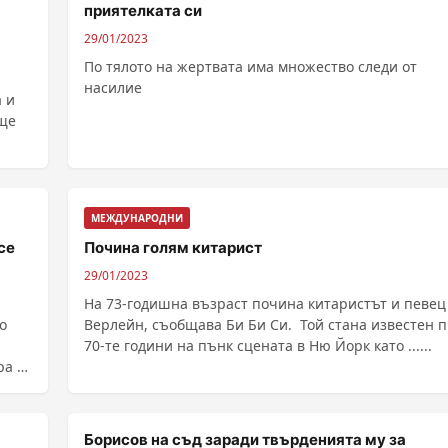
приятелката си
29/01/2023
По тялото на жертвата има множество следи от
насилие
 и
още
МЕЖДУНАРОДНИ
се
Почина голям китарист
29/01/2023
На 73-годишна възраст почина китаристът и певец
о
Верлейн, съобщава Би Би Си. Той стана известен през
70-те години на пънк сцената в Ню Йорк като ......
ра от
Борисов на съд заради твърденията му за