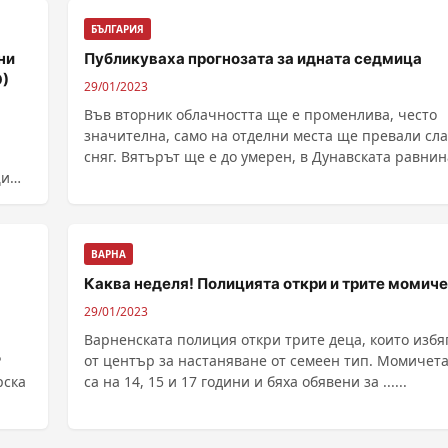
БЪЛГАРИЯ
ни
Публикуваха прогнозата за идната седмица
О)
29/01/2023
Във вторник облачността ще е променлива, често
значителна, само на отделни места ще превали сл
сняг. Вятърът ще е до умерен, в Дунавската равнин
щи
......
л на
ВАРНА
Каква неделя! Полицията откри и трите момиче
29/01/2023
Варненската полиция откри трите деца, които избя
Р
от център за настаняване от семеен тип. Момичет
рска
са на 14, 15 и 17 години и бяха обявени за ......