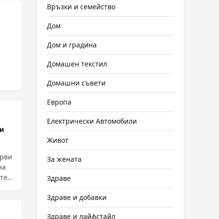
Връзки и семейство
Дом
Дом и градина
Домашен текстил
Домашни съвети
Европа
Електрически Автомобили
и
Живот
ерви
За жената
на
те 3
Здраве
Здраве и добавки
Здраве и лайфстайл