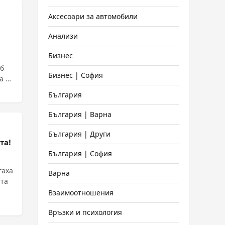
Аксесоари за автомобили
Анализи
Бизнес
аб
Бизнес | София
а и
България
България | Варна
България | Други
та!
България | София
гаха
Варна
ата
Взаимоотношения
Връзки и психология