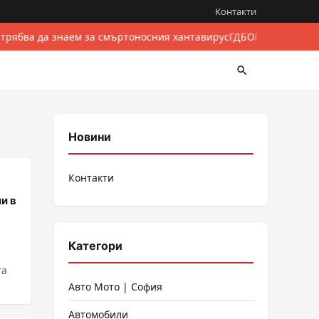
Контакти
 трябва да знаем за смъртоносния хантавирус
ГДБОП разби межд
Новини
Контакти
и в
Категори
та
Авто Мото | София
Автомобили