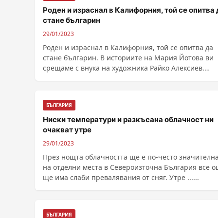
Роден и израснал в Калифорния, той се опитва 
стане българин
29/01/2023
Роден и израснал в Калифорния, той се опитва да
стане българин. В историите на Мария Йотова ви
срещаме с внука на художника Райко Алексиев.
Момчето ......
БЪЛГАРИЯ
Ниски температури и разкъсана облачност ни
очакват утре
29/01/2023
През нощта облачността ще е по-често значителна
на отделни места в Североизточна България все 
ще има слаби превалявания от сняг. Утре ......
БЪЛГАРИЯ