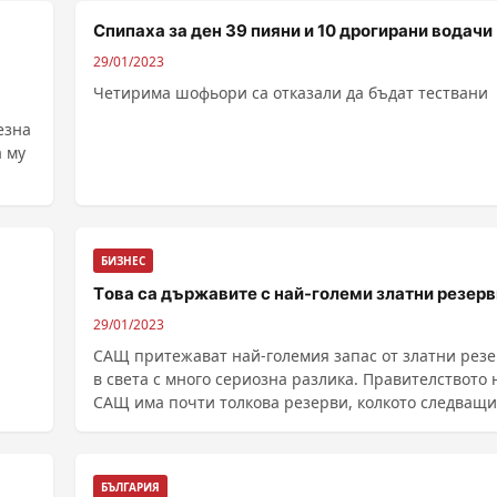
Спипаха за ден 39 пияни и 10 дрогирани водачи
29/01/2023
Четирима шофьори са отказали да бъдат тествани
езна
а му
БИЗНЕС
Tова са държавите с най-големи златни резерв
29/01/2023
САЩ притежават най-големия запас от златни рез
в света с много сериозна разлика. Правителството 
САЩ има почти толкова резерви, колкото следващи
най-големи златодържащи страни взети заедно –
Германия, Италия и Ф...
БЪЛГАРИЯ