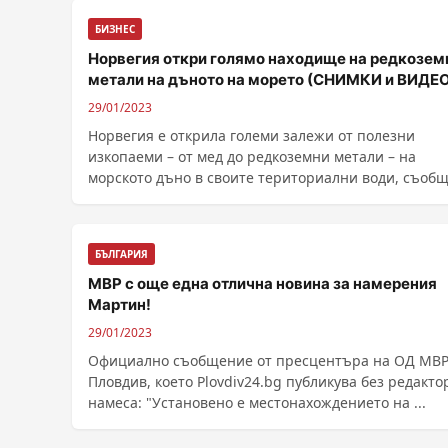
БИЗНЕС
Норвегия откри голямо находище на редкозем
метали на дъното на морето (СНИМКИ и ВИДЕ
29/01/2023
Норвегия е открила големи залежи от полезни
изкопаеми – от мед до редкоземни метали – на
морското дъно в своите териториални води, съоб
Reuters. Скандинавската страна, основен износите
петрол и газ, обмисля д...
БЪЛГАРИЯ
МВР с още една отлична новина за намерения
Мартин!
29/01/2023
Официално съобщение от пресцентъра на ОД МВ
Пловдив, което Plovdiv24.bg публикува без редакто
намеса: "Установено е местонахождението на ...