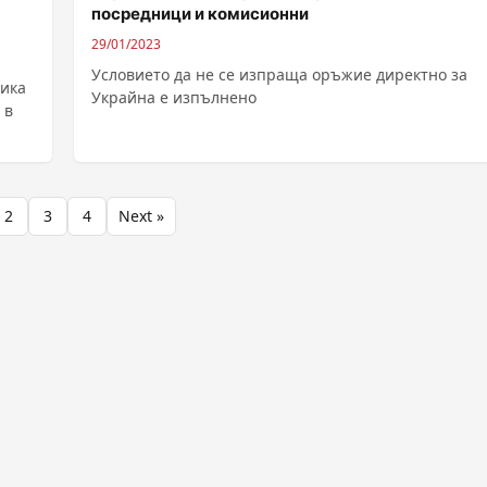
посредници и комисионни
29/01/2023
Условието да не се изпраща оръжие директно за
Мика
Украйна е изпълнено
 в
2
3
4
Next »