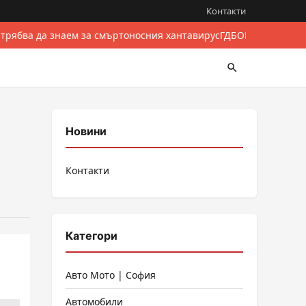
Контакти
 трябва да знаем за смъртоносния хантавирус
ГДБОП разби межд
Новини
Контакти
Категори
Авто Мото | София
Автомобили