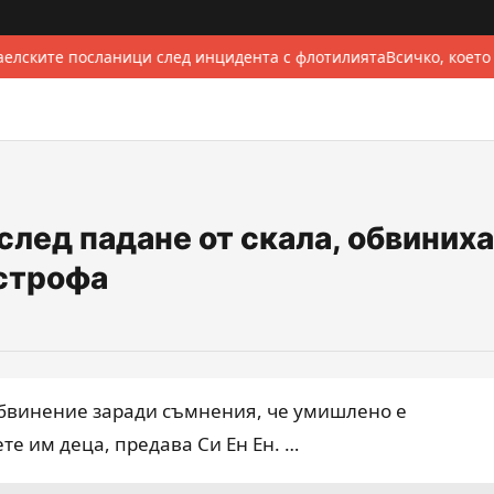
елските посланици след инцидента с флотилията
Всичко, което
след падане от скала, обвиниха
строфа
обвинение заради съмнения, че умишлено е
те им деца, предава Си Ен Ен. …