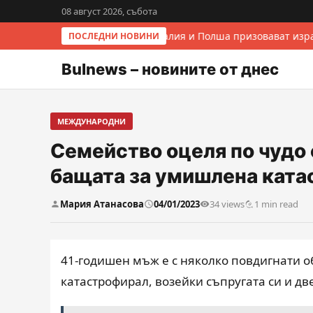
08 август 2026, събота
Италия и Полша призовават изра
ПОСЛЕДНИ НОВИНИ
Bulnews – новините от днес
МЕЖДУНАРОДНИ
Семейство оцеля по чудо 
бащата за умишлена ката
Мария Атанасова
04/01/2023
34 views
1 min read
41-годишен мъж е с няколко повдигнати 
катастрофирал, возейки съпругата си и две