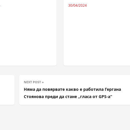
4
30/04/2024
NEXT POST »
Няма да повярвате какво е работила Гергана
Стоянова преди да стане „гласа от GPS-а“