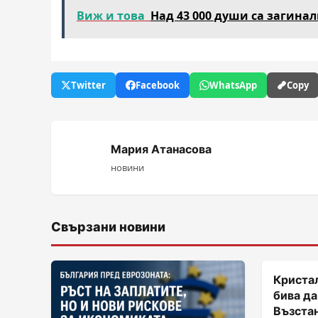
Виж и това
Над 43 000 души са загина
Twitter
Facebook
WhatsApp
Copy
Мария Атанасова
новини
Свързани новини
Кристал
бива да
Възста