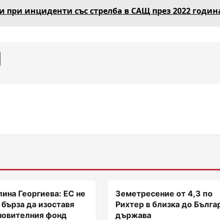
ли при инциденти със стрелба в САЩ през 2022 годин
ина Георгиева: ЕС не
Земетресение от 4,3 по
 бърза да изоставя
Рихтер в близка до Бълга
новителния фонд
държава