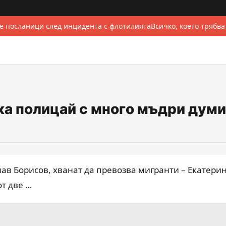
 посланици след инцидента с флотилията
Всичко, което трябва
чка полицай с много мъдри думи
в Борисов, хванат да превозва мигранти – Екатери
от две …