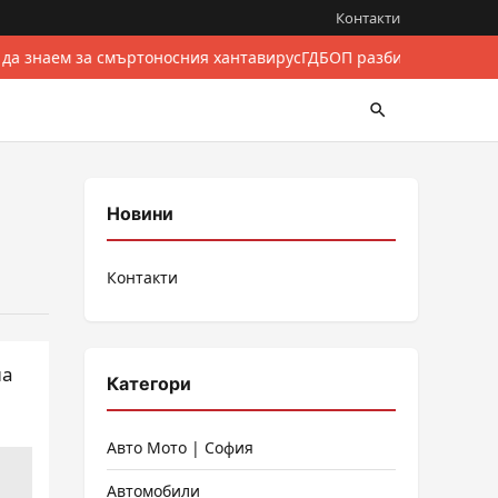
Контакти
 да знаем за смъртоносния хантавирус
ГДБОП разби международе
Новини
Контакти
на
Категори
Авто Мото | София
Автомобили