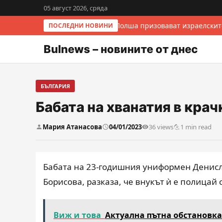
05 август 2026, сряда
Италия и Полша призовават израелските
ПОСЛЕДНИ НОВИНИ
Bulnews – новините от днес
БЪЛГАРИЯ
Бабата на хванатия в кра
Мария Атанасова
04/01/2023
36 views
1 min read
Бабата на 23-годишния униформен Денисла
Борисова, разказа, че внукът ѝ е полицай 
Виж и това
Актуална пътна обстановка