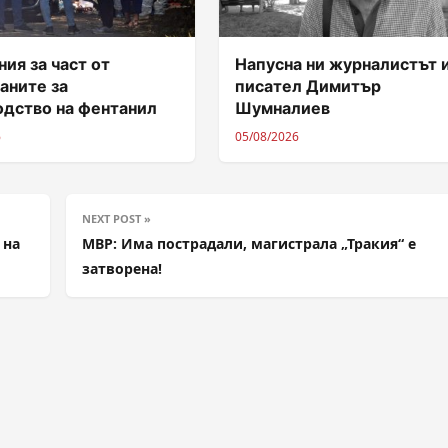
ия за част от
Напусна ни журналистът 
аните за
писател Димитър
одство на фентанил
Шумналиев
6
05/08/2026
NEXT POST »
 на
МВР: Има пострадали, магистрала „Тракия“ е
затворена!