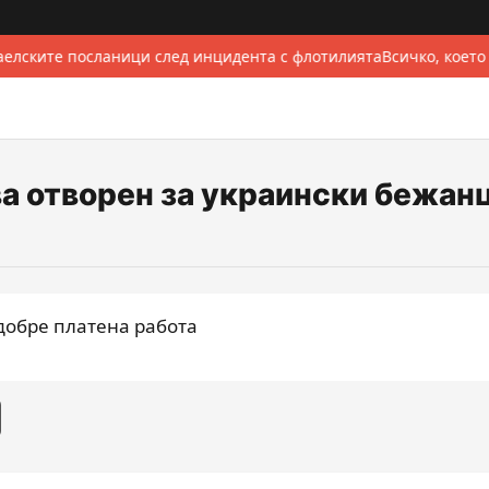
елските посланици след инцидента с флотилията
Всичко, което
ва отворен за украински бежан
-добре платена работа