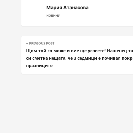
Мария Атанасова
новини
« PREVIOUS POST
Щом той го може и вие ще успеете! Нашенец т
си сметна нещата, че 3 седмици е почивал покр
празниците