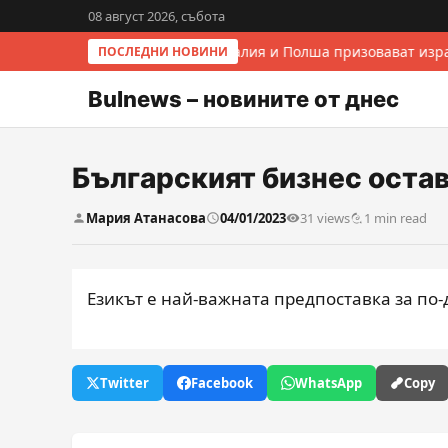
08 август 2026, събота
Италия и Полша призовават изра
ПОСЛЕДНИ НОВИНИ
Bulnews – новините от днес
Българският бизнес оста
Мария Атанасова
04/01/2023
31 views
1 min read
Езикът е най-важната предпоставка за по
Twitter
Facebook
WhatsApp
Copy