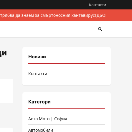
Контакти
 трябва да знаем за смъртоносния хантавирус
ГДБОП разби межд
ци
Новини
Контакти
Категори
Авто Мото | София
Автомобили