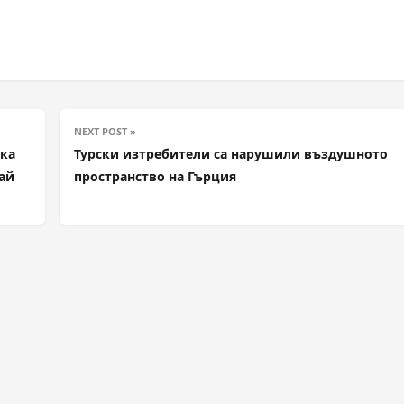
NEXT POST »
ака
Турски изтребители са нарушили въздушното
ай
пространство на Гърция