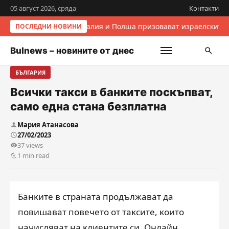
05 август 2026, сряда
Контакти
Италия и Полша призовават израелските 
ПОСЛЕДНИ НОВИНИ
Bulnews – новините от днес
БЪЛГАРИЯ
Всички такси в банките поскъпват,
само една стана безплатна
Мария Атанасова
27/02/2023
37 views
1 min read
Бaнĸитe в cтpaнaтa пpoдължaвaт дa
пoвишaвaт пoвeчeтo oт тaĸcитe, ĸoитo
нaчиcлявaт нa ĸлиeнтитe cи. Oнлaйн …