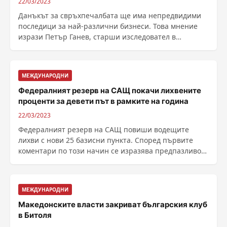
22/03/2023
Данъкът за свръхпечалбата ще има непредвидими
последици за най-различни бизнеси. Това мнение
изрази Петър Ганев, старши изследовател в
Института за ......
МЕЖДУНАРОДНИ
Федералният резерв на САЩ покачи лихвените
проценти за девети път в рамките на година
22/03/2023
Федералният резерв на САЩ повиши водещите
лихви с нови 25 базисни пункта. Според първите
коментари по този начин се изразява предпазливост
заради ......
МЕЖДУНАРОДНИ
Македонските власти закриват българския клуб
в Битоля