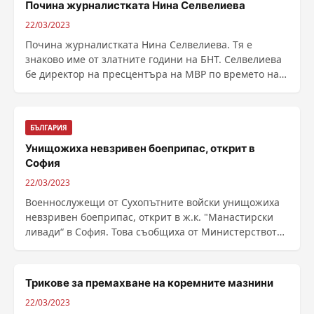
Почина журналистката Нина Селвелиева
22/03/2023
Почина журналистката Нина Селвелиева. Тя е
знаково име от златните години на БНТ. Селвелиева
бе директор на пресцентъра на МВР по времето на
......
БЪЛГАРИЯ
Унищожиха невзривен боеприпас, открит в
София
22/03/2023
Военнослужещи от Сухопътните войски унищожиха
невзривен боеприпас, открит в ж.к. "Манастирски
ливади“ в София. Това съобщиха от Министерството
......
Трикове за премахване на коремните мазнини
22/03/2023