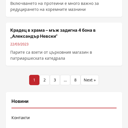
Включването на протеини е много важно за
редуцирането на коремните мазнини
Крадец в храма – мъж задигна 4 бона в
„Александър Невски“
22/03/2023
Парите са взети от църковния магазин в
патриаршеската катедрала
Разделяне
1
2
3
…
8
Next »
на
публикациите
Новини
на
Контакти
страници