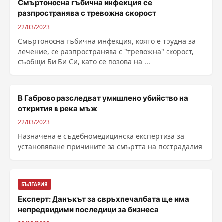
Смъртоносна гъбична инфекция се
разпространява с тревожна скорост
22/03/2023
Смъртоносна гъбична инфекция, която е трудна за
лечение, се разпространява с "тревожна" скорост,
съобщи Би Би Си, като се позова на ...
В Габрово разследват умишлено убийство на
открития в река мъж
22/03/2023
Назначена е съдебномедицинска експертиза за
установяване причините за смъртта на пострадалия
БЪЛГАРИЯ
Експерт: Данъкът за свръхпечалбата ще има
непредвидими последици за бизнеса