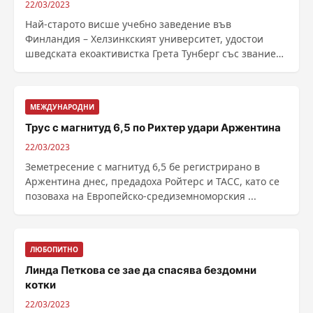
22/03/2023
Най-старото висше учебно заведение във
Финландия – Хелзинкският университет, удостои
шведската екоактивистка Грета Тунберг със званието
"почетен ......
МЕЖДУНАРОДНИ
Трус с магнитуд 6,5 по Рихтер удари Аржентина
22/03/2023
Земетресение с магнитуд 6,5 бе регистрирано в
Аржентина днес, предадоха Ройтерс и ТАСС, като се
позоваха на Европейско-средиземноморския ...
ЛЮБОПИТНО
Линда Петкова се зае да спасява бездомни
котки
22/03/2023