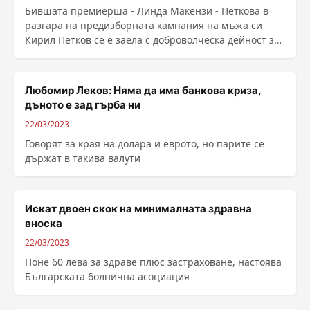
Бившата премиерша - Линда Макензи - Петкова в
разгара на предизборната кампания на мъжа си
Кирил Петков се е заела с доброволческа дейност за
спасява ......
Любомир Леков: Няма да има банкова криза,
дъното е зад гърба ни
22/03/2023
Говорят за края на долара и еврото, но парите се
държат в такива валути
Искат двоен скок на минималната здравна
вноска
22/03/2023
Поне 60 лева за здраве плюс застраховане, настоява
Българската болнична асоциация