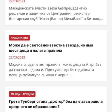
22/03/2023
Македонските власти взеха безпрецедентно
решение и заличиха от Централния регистър
българския клуб "Иван (Ванче) Михайлов" в Битоля,
съобщи ......
ЛЮБОПИТНО
Може да е световноизвестна звезда, но има
шест деца и налага правила
22/03/2023
Мадона сподели пет правила, които децата ѝ трябва
да спазват в дома ѝ. През уикенда 64-годишната
певица публикува снимка с черна ...
МЕЖДУНАРОДНИ
Грета Тунберг стана „доктор“ без да е завършила
средното си образование?