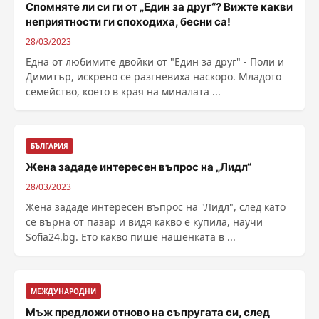
Спомняте ли си ги от „Един за друг“? Вижте какви
неприятности ги споходиха, бесни са!
28/03/2023
Една от любимите двойки от "Един за друг" - Поли и
Димитър, искрено се разгневиха наскоро. Младото
семейство, което в края на миналата ...
БЪЛГАРИЯ
Жена зададе интересен въпрос на „Лидл“
28/03/2023
Жена зададе интересен въпрос на "Лидл", след като
се върна от пазар и видя какво е купила, научи
Sofia24.bg. Ето какво пише нашенката в ...
МЕЖДУНАРОДНИ
Мъж предложи отново на съпругата си, след