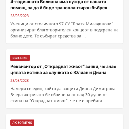
4-годишната Велиана има нужда от нашата
помощ, за да й бъде трансплантиран бъбрек
28/03/2023
Ученици от столичното 97 СУ "Братя Миладинови"
организират благотворителен концерт в подкрепа на
болно дете. Те събират средства за ...
БЪЛГАРИЯ
Реквизитор от „Откраднат живот“ заяви, че знае
цялата истина за случката с Юлиан и Диана
28/03/2023
Намери се един, който да защити Диана Димитрова.
Вчера актрисата бе обвинена от над 30 души от
екипа на "Откраднат живот", че не е пребита ...
ЛЮБОПИТНО