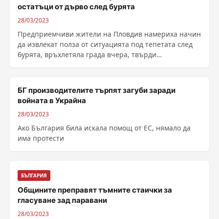
остатъци от дърво след бурята
28/03/2023
Предприемчиви жители на Пловдив намериха начин
да извлекат полза от ситуацията под тепетата след
бурята, връхлетяла града вчера, твърди
пловдивчанин. ......
БГ производителите търпят загуби заради
войната в Украйна
28/03/2023
Ако България била искала помощ от ЕС, нямало да
има протести
БЪЛГАРИЯ
Общините преправят тъмните стаички за
гласуване зад паравани
28/03/2023