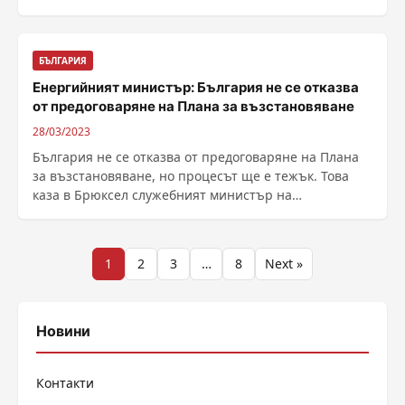
БЪЛГАРИЯ
Енергийният министър: България не се отказва
от предоговаряне на Плана за възстановяване
28/03/2023
България не се отказва от предоговаряне на Плана
за възстановяване, но процесът ще е тежък. Това
каза в Брюксел служебният министър на
енергетиката ......
Разделяне
1
2
3
…
8
Next »
на
публикациите
Новини
на
Контакти
страници