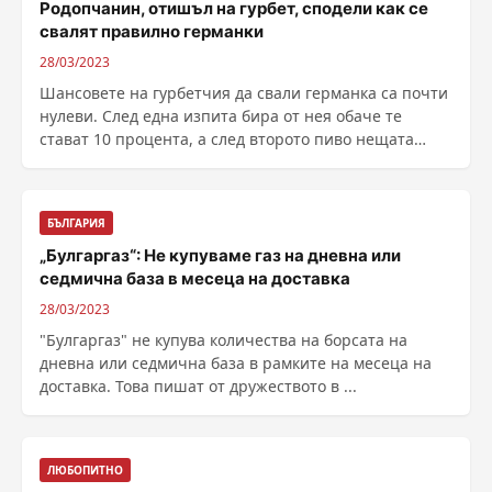
Родопчанин, отишъл на гурбет, сподели как се
свалят правилно германки
28/03/2023
Шансовете на гурбетчия да свали германка са почти
нулеви. След една изпита бира от нея обаче те
стават 10 процента, а след второто пиво нещата
вече ......
БЪЛГАРИЯ
„Булгаргаз“: Не купуваме газ на дневна или
седмична база в месеца на доставка
28/03/2023
"Булгаргаз" не купува количества на борсата на
дневна или седмична база в рамките на месеца на
доставка. Това пишат от дружеството в ...
ЛЮБОПИТНО