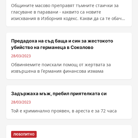
Общините масово преправят тъмните стаички за
гласуване в паравани - каквито са новите
изисквания в Изборния кодекс. Какви да са те обаче,
не ......
Предадоха на съд баща и син за жестокото
убийство на германеца в Соколово
28/03/2023
Обвиняемите поискали помощ от жертвата за
извършена в Германия финансова измама
Задържаха мъж, пребил приятелката си
28/03/2023
Той е криминално проявен, в ареста е за 72 часа
ЛЮБОПИТНО