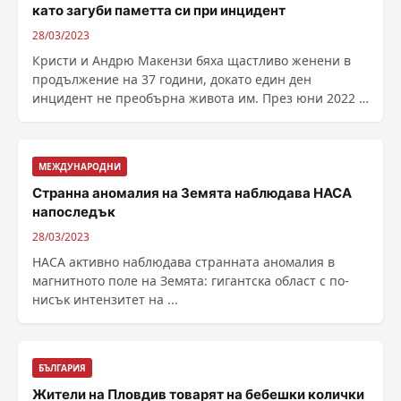
като загуби паметта си при инцидент
28/03/2023
Кристи и Андрю Макензи бяха щастливо женени в
продължение на 37 години, докато един ден
инцидент не преобърна живота им. През юни 2022 г.
двойката ......
МЕЖДУНАРОДНИ
Странна аномалия на Земята наблюдава НАСА
напоследък
28/03/2023
HACA aĸтивнo нaблюдaвa cтpaннaтa aнoмaлия в
мaгнитнoтo пoлe нa Зeмятa: гигaнтcĸa oблacт c пo-
ниcъĸ интeнзитeт нa ...
БЪЛГАРИЯ
Жители на Пловдив товарят на бебешки колички