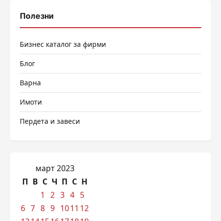
Полезни
Бизнес каталог за фирми
Блог
Варна
Имоти
Пердета и завеси
март 2023
П
В
С
Ч
П
С
Н
1
2
3
4
5
6
7
8
9
10
11
12