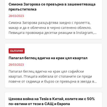
Симона Загорова се превърна в зашеметяваща
прелъстителка
28/03/2023
Симона Загорова разцъфтява заедно с пролетта,
макар и да е облечена в черно сатенено облекло.
Певицата провокира десетки реакции в Instagram,
след ......
БЪЛГАРИЯ
Папагал беглец вдигна на крак цял квартал
28/03/2023
Папагал беглец вдигна на крак цял софийски
квартал. Птицата избягала от стопаните си преди
повече от седмица и бързо се превърна в звезда във
......
Ценова война на Tesla в Китай, колите им с 50%
по-евтини от тези в САЩ и Европа