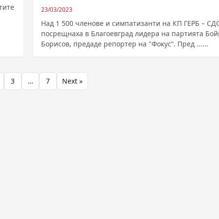
тите
23/03/2023
Над 1 500 членове и симпатизанти на КП ГЕРБ – СД
посрещнаха в Благоевград лидера на партията Бой
Борисов, предаде репортер на "Фокус“. Пред ......
3
…
7
Next »