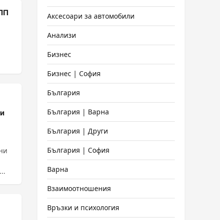
ПП
Аксесоари за автомобили
Анализи
Бизнес
Бизнес | София
България
България | Варна
ни
България | Други
България | София
ани
Варна
..
Взаимоотношения
Връзки и психология