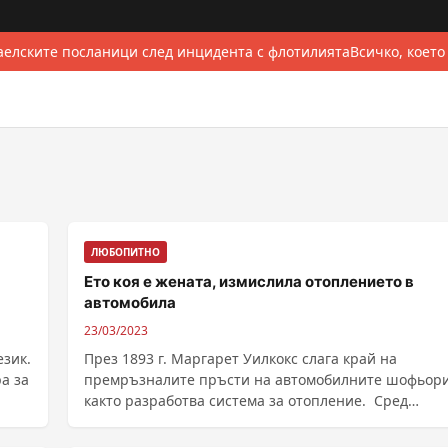
елските посланици след инцидента с флотилията
Всичко, което
ЛЮБОПИТНО
Ето коя е жената, измислила отоплението в
автомобила
23/03/2023
език.
През 1893 г. Маргарет Уилкокс слага край на
ра за
премръзналите пръсти на автомобилните шофьори
както разработва система за отопление. Сред
откритията ......