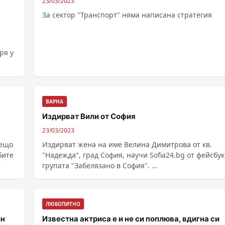
23/03/2023
За сектор "Транспорт" няма написана стратегия
ря у
ВАРНА
Издирват Вили от София
23/03/2023
нещо
Издирват жена на име Велина Димитрова от кв.
бите
"Надежда", град София, научи Sofia24.bg от фейсбук
групата "Забелязано в София". ...
ЛЮБОПИТНО
ин
Известна актриса е и не си поплюва, вдигна си