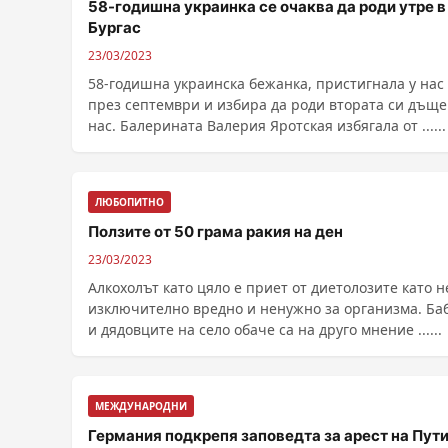
58-годишна украинка се очаква да роди утре в
Бургас
23/03/2023
58-годишна украинска бежанка, пристигнала у нас
през септември и избира да роди втората си дъще
нас. Балерината Валерия Яротская избягала от ......
ЛЮБОПИТНО
Ползите от 50 грама ракия на ден
23/03/2023
Алкохолът като цяло е приет от диетолозите като 
изключително вредно и ненужно за организма. Ба
и дядовците на село обаче са на друго мнение ......
МЕЖДУНАРОДНИ
Германия подкрепя заповедта за арест на Пут