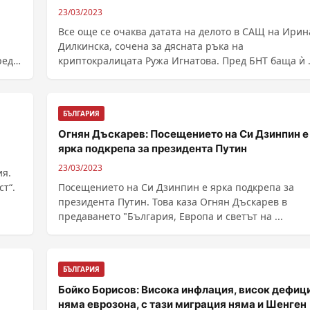
23/03/2023
Все още се очаква датата на делото в САЩ на Ирин
Дилкинска, сочена за дясната ръка на
реди
криптокралицата Ружа Игнатова. Пред БНТ баща ѝ
БЪЛГАРИЯ
Огнян Дъскарев: Посещението на Си Дзинпин е
ярка подкрепа за президента Путин
23/03/2023
ия.
т“.
Посещението на Си Дзинпин е ярка подкрепа за
президента Путин. Това каза Огнян Дъскарев в
предаването "България, Европа и светът на ...
БЪЛГАРИЯ
Бойко Борисов: Висока инфлация, висок дефици
няма еврозона, с тази миграция няма и Шенген