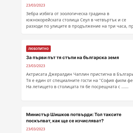
23/03/2023
Зебра избяга от зоологическа градина в
южнокорейската столица Сеул в четвъртък и се
разходи по улиците в продължение на три часа, п
да бъде ......
ЛЮБОПИТНО
За първи път тя стъпи на българска земя
23/03/2023
Актрисата Джералдин Чаплин пристигна в Българ
Тя е един от специалните гости на "София филм фес
На летището в столицата тя бе посрещната с ......
Министър Шишков потвърди: Тол таксите
поскъпват, как ще се изчисляват?
23/03/2023