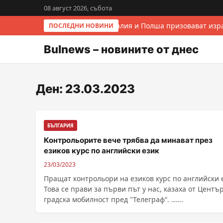
08 август 2026, събота
Италия и Полша призовават изра
ПОСЛЕДНИ НОВИНИ
Bulnews – новините от днес
Ден:
23.03.2023
БЪЛГАРИЯ
Контрольорите вече трябва да минават през
езиков курс по английски език
23/03/2023
Пращат контрольори на езиков курс по английски 
Това се прави за първи път у нас, казаха от Центъ
градска мобилност пред "Телеграф“. ......