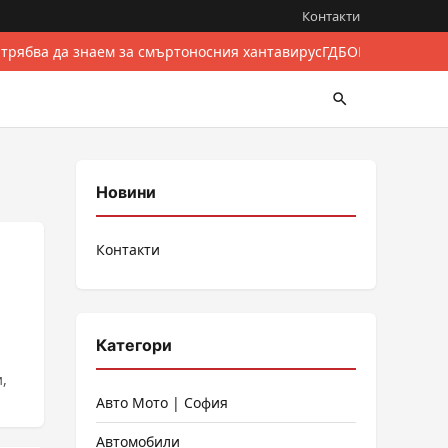
Контакти
 трябва да знаем за смъртоносния хантавирус
ГДБОП разби межд
Новини
Контакти
Категори
,
Авто Мото | София
Автомобили