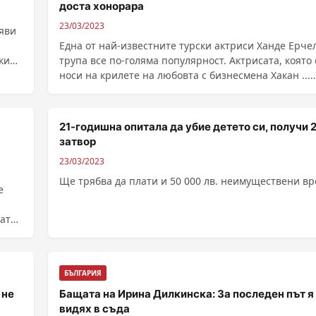
доста хонорара
23/03/2023
яви
Eдна от най-известните турски актриси Ханде Ерче
кия
трупа все по-голяма популярност. Актрисата, която 
носи на крилете на любовта с бизнесмена Хакан .....
21-годишна опитала да убие детето си, получи 20
затвор
23/03/2023
Ще трябва да плати и 50 000 лв. неимуществени в
е
БЪЛГАРИЯ
 не
Бащата на Ирина Дилкинска: За последен път я
видях в съда