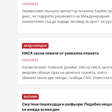
23/03/2023
Германският външен министър Аналена Бербок за
днес, че подкрепя решението на Международния
наказателен съд да издаде заповед за арест на рус
......
МЕЖДУНАРОДНИ
НАСА засне повече от уникална планета
23/03/2023
Космическият телескоп Джеймс Уеб на НАСА засеч
вихрови облаци прах на далечна планета, която
обикаля около две звезди, съобщи CNN. Известна като
......
БЪЛГАРИЯ
Смутени пешеходци и шофьори: Подобно нещо
се вижда всеки ден