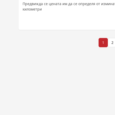
Предвижда се цената им да се определя от измина
километри
Разделяне
1
2
на
публикациите
на
страници