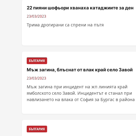
22 пияни шофьори хванаха катаджиите за ден
23/03/2023
Трима дрогирани са спрени на пътя
БЪЛГАРИЯ
Мъж загина, блъснат от влак край село Завой
23/03/2023
Мъж загина при инцидент на жп линията край
ямболското село Завой. Инцидентът е станал при
навлизането на влака от София за Бургас в района
гарата ......
БЪЛГАРИЯ