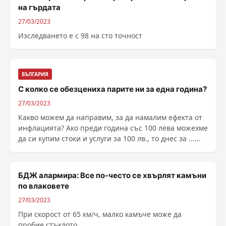
на гърдата
27/03/2023
Изследването е с 98 на сто точност
БЪЛГАРИЯ
С колко се обезцениха парите ни за една година?
27/03/2023
Какво можем да направим, за да намалим ефекта от
инфлацията? Ако преди година със 100 лева можехме
да си купим стоки и услуги за 100 лв., то днес за ......
БДЖ алармира: Все по-често се хвърлят камъни
по влаковете
27/03/2023
При скорост от 65 км/ч, малко камъче може да
пробие стъклото