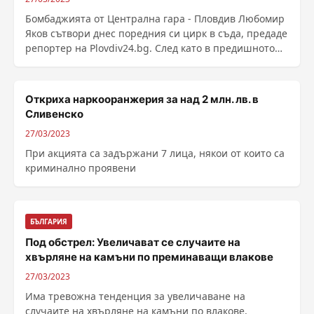
Бомбаджията от Централна гара - Пловдив Любомир
Яков сътвори днес поредния си цирк в съда, предаде
репортер на Plovdiv24.bg. След като в предишното
......
Откриха наркооранжерия за над 2 млн. лв. в
Сливенско
27/03/2023
При акцията са задържани 7 лица, някои от които са
криминално проявени
БЪЛГАРИЯ
Под обстрел: Увеличават се случаите на
хвърляне на камъни по преминаващи влакове
27/03/2023
Има тревожна тенденция за увеличаване на
случаите на хвърляне на камъни по влакове,