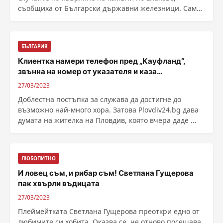
съобщиха от Български държавни железници. Само
в четвъртък са ......
БЪЛГАРИЯ
Клиентка намери телефон пред „Кауфланд“,
звънна на номер от указателя и каза…
27/03/2023
Доблестна постъпка за служава да достигне до
възможно най-много хора. Затова Plovdiv24.bg дава
думата на жителка на Пловдив, която вчера даде ...
ЛЮБОПИТНО
И ловец съм, и рибар съм! Светлана Гущерова
пак хвърли въдицата
27/03/2023
Плеймейтката Светлана Гущерова преоткри едно от
любимите си хобита. Оказва се, че отново посещава