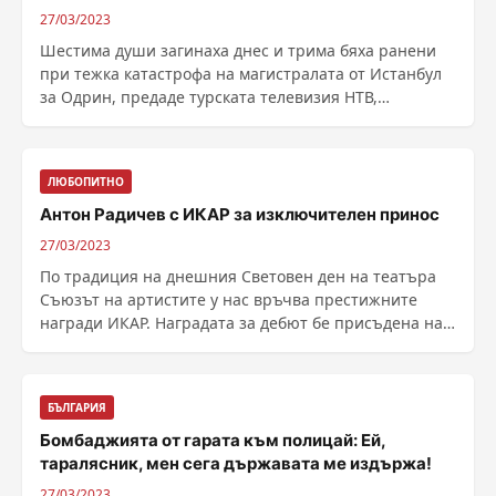
27/03/2023
Шестима души загинаха днес и трима бяха ранени
при тежка катастрофа на магистралата от Истанбул
за Одрин, предаде турската телевизия НТВ,
цитирана от ......
ЛЮБОПИТНО
Антон Радичев с ИКАР за изключителен принос
27/03/2023
По традиция на днешния Световен ден на театъра
Съюзът на артистите у нас връчва престижните
награди ИКАР. Наградата за дебют бе присъдена на
......
БЪЛГАРИЯ
Бомбаджията от гарата към полицай: Ей,
таралясник, мен сега държавата ме издържа!
27/03/2023