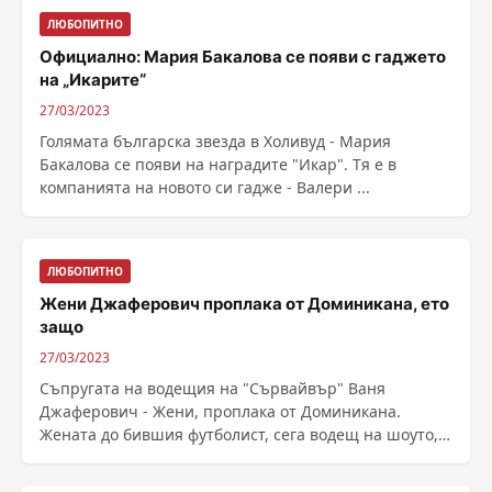
ЛЮБОПИТНО
Официално: Мария Бакалова се появи с гаджето
на „Икарите“
27/03/2023
Голямата българска звезда в Холивуд - Мария
Бакалова се появи на наградите "Икар". Тя е в
компанията на новото си гадже - Валери ...
ЛЮБОПИТНО
Жени Джаферович проплака от Доминикана, ето
защо
27/03/2023
Съпругата на водещия на "Сървайвър" Ваня
Джаферович - Жени, проплака от Доминикана.
Жената до бившия футболист, сега водещ на шоуто,
му бе ...