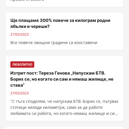
Ще плащаме 300% повече за килограм родни
ябълки и череши?
27/03/2023
Все повече овощни градини са изоставени
ЛЮБОПИТНО
Изтрит пост: Тереза Генова „Напускам БТВ.
Борих се, но когато си сам и нямаш жилище, не
става“
27/03/2023
"С тъга споделям, че напускам БТВ. Борих се, пътувах
стотици хиляди километри, само за да работя
любимата си работа, но когато нямаш жилище и си
......