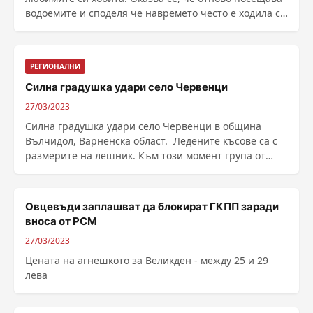
водоемите и споделя че навремето често е ходила с
......
РЕГИОНАЛНИ
Силна градушка удари село Червенци
27/03/2023
Силна градушка удари село Червенци в община
Вълчидол, Варненска област. Ледените късове са с
размерите на лешник. Към този момент група от
силни ......
Овцевъди заплашват да блокират ГКПП заради
вноса от РСМ
27/03/2023
Цената на агнешкото за Великден - между 25 и 29
лева