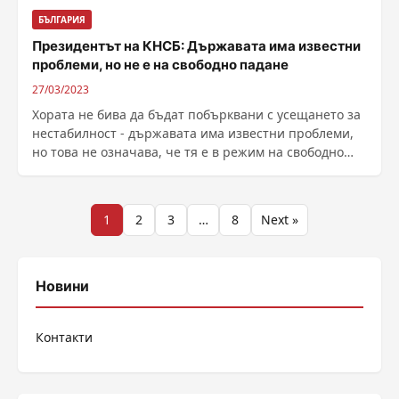
БЪЛГАРИЯ
Президентът на КНСБ: Държавата има известни
проблеми, но не е на свободно падане
27/03/2023
Хората не бива да бъдат побърквани с усещането за
нестабилност - държавата има известни проблеми,
но това не означава, че тя е в режим на свободно
......
Разделяне
1
2
3
…
8
Next »
на
публикациите
Новини
на
Контакти
страници