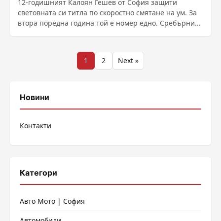
12-годишният Калоян Гешев от София защити
световната си титла по скоростно смятане на ум. За
втора поредна година той е номер едно. Сребърният
и ......
Разделяне
1
2
Next »
на
публикациите
Новини
на
Контакти
страници
Категори
Авто Мото | София
Автомобили