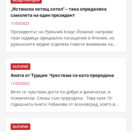
МЕЖДУНАРОДНИ
„Истински летящ хотел“ – така определиха
самолета на един президент
11/03/2023
Президентът на Румъния Клаус Йоханис направи
тази седмица официално посещение в Япония, но
румънските медии отделиха повече внимание на
самолета, с ......
БЪЛГАРИЯ
Анита от Турция: Чувствам се като преродена
11/03/2023
Вече се чувствам доста по-добре и физически, и
психически. Сякаш съм преродена. Това каза 19-
годишната Анита Чобанова от Асеновград, която в
......
БЪЛГАРИЯ