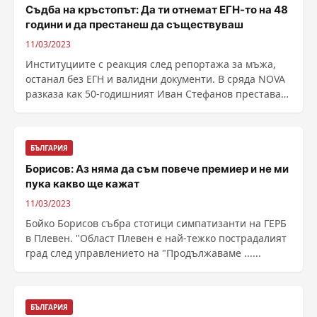
Съдба на кръстопът: Да ти отнемат ЕГН-то на 48
години и да престанеш да съществуваш
11/03/2023
Институциите с реакция след репортажа за мъжа,
останал без ЕГН и валидни документи. В сряда NOVA
разказа как 50-годишният Иван Стефанов престава
да ......
БЪЛГАРИЯ
Борисов: Аз няма да съм повече премиер и не ми
пука какво ще кажат
11/03/2023
Бойко Борисов събра стотици симпатизанти на ГЕРБ
в Плевен. "Област Плевен е най-тежко пострадалият
град след управлението на "Продължаваме ......
БЪЛГАРИЯ