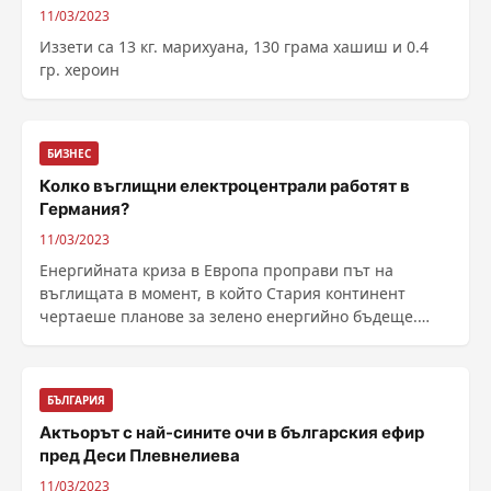
11/03/2023
Иззети са 13 кг. марихуана, 130 грама хашиш и 0.4
гр. хероин
БИЗНЕС
Колко въглищни електроцентрали работят в
Германия?
11/03/2023
Енергийната криза в Европа проправи път на
въглищата в момент, в който Стария континент
чертаеше планове за зелено енергийно бъдеще.
Общо 14 въглищни електроцентрали, както и една
електроцентрала, използваща минерални масла, п...
БЪЛГАРИЯ
Актьорът с най-сините очи в българския ефир
пред Деси Плевнелиева
11/03/2023