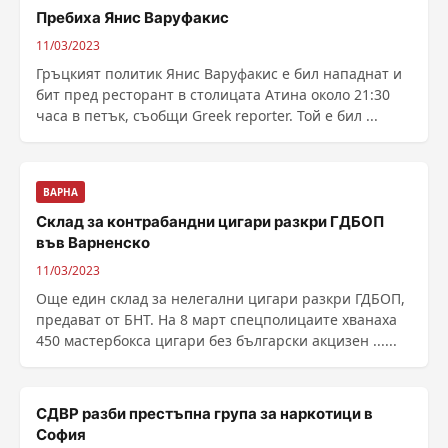
Пребиха Янис Варуфакис
11/03/2023
Гръцкият политик Янис Варуфакис е бил нападнат и
бит пред ресторант в столицата Атина около 21:30
часа в петък, съобщи Greek reporter. Той е бил ...
ВАРНА
Склад за контрабандни цигари разкри ГДБОП
във Варненско
11/03/2023
Още един склад за нелегални цигари разкри ГДБОП,
предават от БНТ. На 8 март спецполицаите хванаха
450 мастербокса цигари без български акцизен ......
СДВР разби престъпна група за наркотици в
София