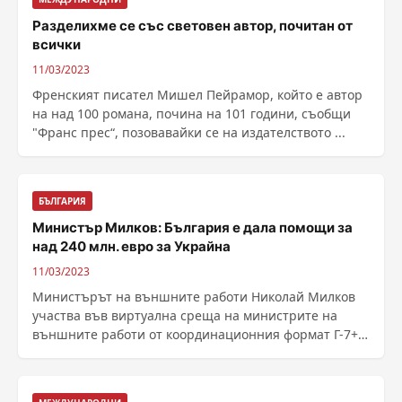
Разделихме се със световен автор, почитан от
всички
11/03/2023
Френският писател Мишел Пейрамор, който е автор
на над 100 романа, почина на 101 години, съобщи
"Франс прес“, позовавайки се на издателството ...
БЪЛГАРИЯ
Министър Милков: България е дала помощи за
над 240 млн. евро за Украйна
11/03/2023
Министърът на външните работи Николай Милков
участва във виртуална среща на министрите на
външните работи от координационния формат Г-7+,
посветена ......