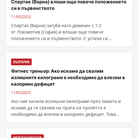
Спартак (Варна) влоши още повече положението
си в първенството
11/03/2023
Спартак (Варна) загуби като домакин с 1:2
от Локомотив (София) и влоши още повече
положението си в първенството. С успеха си ...
БЪЛГАРИЯ
Фитнес треньор: Ако искаме да свалим
излишните килограми е необходимо да влезем в
калориен дефицит
11/03/2023
Ако сме качили излишни килограми през зимата и
искаме да ги свалим на прага на пролетта е
необходимо да влезем в калориен дефицит. Това
препоръча в ......
МЕЖДУНАРОДНИ