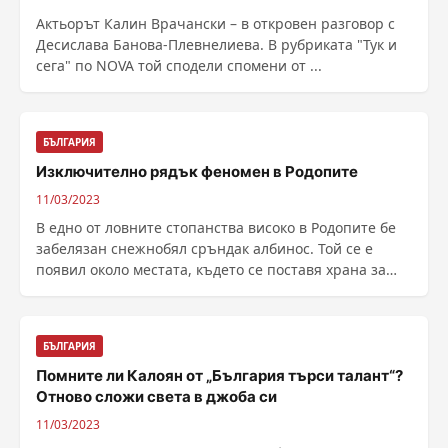
Актьорът Калин Врачански – в откровен разговор с
Десислава Банова-Плевнелиева. В рубриката "Тук и
сега" по NOVA той сподели спомени от ...
БЪЛГАРИЯ
Изключително рядък феномен в Родопите
11/03/2023
В едно от ловните стопанства високо в Родопите бе
забелязан снежнобял сръндак албинос. Той се е
появил около местата, където се поставя храна за
......
БЪЛГАРИЯ
Помните ли Калоян от „България търси талант“?
Отново сложи света в джоба си
11/03/2023