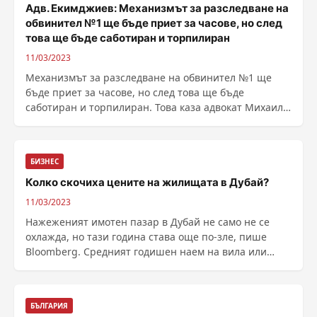
Адв. Екимджиев: Механизмът за разследване на
обвинител №1 ще бъде приет за часове, но след
това ще бъде саботиран и торпилиран
11/03/2023
Механизмът за разследване на обвинител №1 ще
бъде приет за часове, но след това ще бъде
саботиран и торпилиран. Това каза адвокат Михаил
Екимджиев за ......
БИЗНЕС
Колко скочиха цените на жилищата в Дубай?
11/03/2023
Нажеженият имотен пазар в Дубай не само не се
охлажда, но тази година става още по-зле, пише
Bloomberg. Средният годишен наем на вила или
семейно жилище в емирството е нараснал с 26% в
годината до февруари и е достигнал 295 43...
БЪЛГАРИЯ