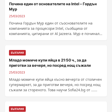
Почина един от основателите на Intel – Гордън
Мур
25/03/2023
Почина Гордън Мур един от съоснователите на
компанията за процесори Intel, съобщиха от
компанията, цитирани от Al Jazeera. Мур е починал в
петък в ......
БЪЛГАРИЯ
Младо момиче купи яйца в 21:50 ч., за да
приготви за вечеря, но посред нощ съжали
25/03/2023
Младо момиче купи яйца късно вечерта от столичен
супермаркет, за да приготви вечеря, но посред нощ
съжали за стореното. Това научи Sofia24.bg от ......
БЪЛГАРИЯ