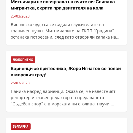
Митничари не повярваха на очите си: Спипаха
мигрантка, скрита при двигателя на кола
25/03/2023
Вистинско чудо са се видяли служителите на
граничен пункт. Митничарите на ГКПП "Градина“
останаха потресени, след като отворили капака на
кола, ......
ЛЮБОПИТНО
Варненци се притесниха, Жоро Игнатов се появи
в морския град!
25/03/2023
Паника насред варненци. Оказа се, че известният
репортер и главен редактор на предаването
"Съдебен спор" е в морската ни столица, научи ...
БЪЛГАРИЯ