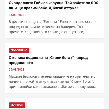
Скандалната Габи се изпусна: Той работи за 900
лв. и ще правим бебе. Я, бягай оттука!
25/03/2023
В десети епизод на "Ергенът" Евгени отново остави
под една от лампите писмо за Валерия. Тя го
прочете, след което го сложи до сърцето си, ...
ЛЮБОПИТНО
Смениха водещия на „Стани богат“ насред
предаването
25/03/2023
Михаил Билалов спечели овациите на зрителите с
начина, по който откри издание на "Стани Богат“,
припомняйки какво знаково събитие се е случило
......
БЪЛГАРИЯ