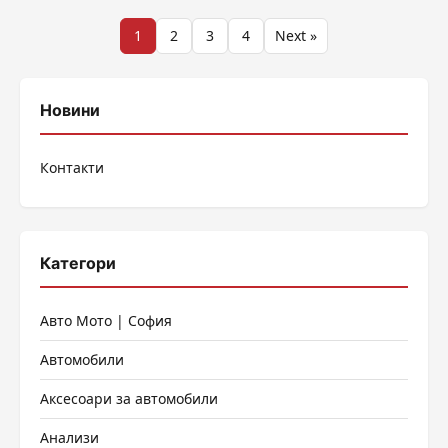
Разделяне
1
2
3
4
Next »
на
публикациите
Новини
на
Контакти
страници
Категори
Авто Мото | София
Автомобили
Аксесоари за автомобили
Анализи