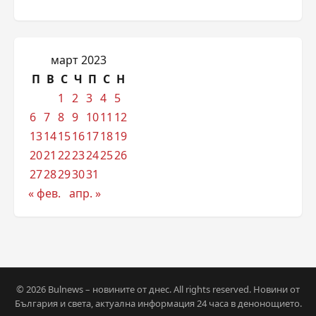
март 2023
П
В
С
Ч
П
С
Н
1
2
3
4
5
6
7
8
9
10
11
12
13
14
15
16
17
18
19
20
21
22
23
24
25
26
27
28
29
30
31
« фев.
апр. »
© 2026 Bulnews – новините от днес. All rights reserved. Новини от
България и света, актуална информация 24 часа в денонощието.