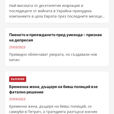
Най-високата от десетилетия инфлация и
последиците от войната в Украйна принудиха
компаниите в цяла Европа през последните месеци
да започнат да ......
Пиенето и преяждането пред уикенда – признак
на депресия
25/03/2023
Привидно облекчават умората, но създавали нов
капан
БЪЛГАРИЯ
Бременна жена, дъщеря на бивш полицай взе
фатално решение
25/03/2023
Бременна жена, дъщеря на бивш полицай, се
самоуби в Петрич, а трагедията разтърси южния