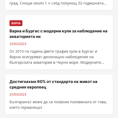
град. Снощи около 1 ч след полунощ 32-годишната
жена е ......
ВАРНА
Варна и Бургас с модерни кули за наблюдение на
акваторията ни
25/03/2023
От 2015-та година двете трафик кули в Бургас и
Варна осигуряват денонощно наблюдение на
българската акватория в Черно море. Модерните
навигационни ......
Достигнахме 60% от стандарта на живот на
средния европеец
25/03/2023
Българинът може да си позволи половината от това,
което германецът