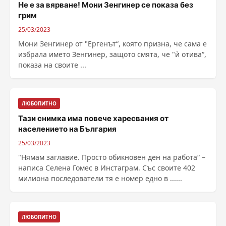
Не е за вярване! Мони Зенгинер се показа без
грим
25/03/2023
Мони Зенгинер от "Ергенът“, която призна, че сама е
избрала името Зенгинер, защото смята, че "ѝ отива“,
показа на своите ...
ЛЮБОПИТНО
Тази снимка има повече харесвания от
населението на България
25/03/2023
"Нямам заглавие. Просто обикновен ден на работа“ –
написа Селена Гомес в Инстаграм. Със своите 402
милиона последователи тя е номер едно в ......
ЛЮБОПИТНО