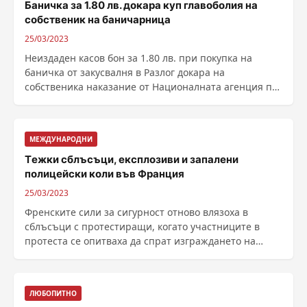
Баничка за 1.80 лв. докара куп главоболия на
собственик на баничарница
25/03/2023
Неиздаден касов бон за 1.80 лв. при покупка на
баничка от закусвалня в Разлог докара на
собственика наказание от Националната агенция по
приходите ......
МЕЖДУНАРОДНИ
Tежки сблъсъци, експлозиви и запалени
полицейски коли във Франция
25/03/2023
Френските сили за сигурност отново влязоха в
сблъсъци с протестиращи, когато участниците в
протеста се опитваха да спрат изграждането на
резервоари ......
ЛЮБОПИТНО