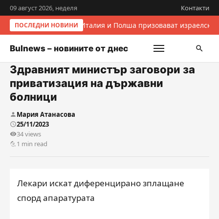
09 август 2026, неделя
Контакти
Италия и Полша призовават израелскит
ПОСЛЕДНИ НОВИНИ
Bulnews – новините от днес
Здравният министър заговори за
приватизация на държавни
болници
Мария Атанасова
25/11/2023
34 views
1 min read
Лекари искат диференцирано зплащане
спорд апаратурата