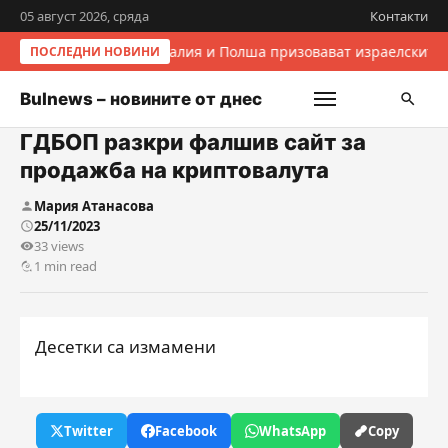
05 август 2026, сряда
Контакти
Италия и Полша призовават израелските 
ПОСЛЕДНИ НОВИНИ
Bulnews – новините от днес
ГДБОП разкри фалшив сайт за
продажба на криптовалута
Мария Атанасова
25/11/2023
33 views
1 min read
Десетки са измамени
Twitter
Facebook
WhatsApp
Copy