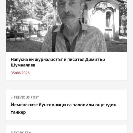
Напусна ни журналистът и писател Димитър
Шумналиев
05/08/2026
« PREVIOUS POST
Йеменските бунтовници са заловили още един
танкер
NEXT POST »