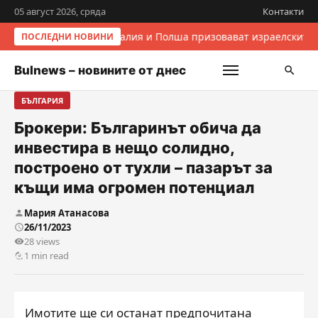
05 август 2026, сряда
Контакти
Италия и Полша призовават израелските 
ПОСЛЕДНИ НОВИНИ
Bulnews – новините от днес
БЪЛГАРИЯ
Брокери: Българинът обича да
инвестира в нещо солидно,
построено от тухли – пазарът за
къщи има огромен потенциал
Мария Атанасова
26/11/2023
28 views
1 min read
Имотите ще си останат предпочитана