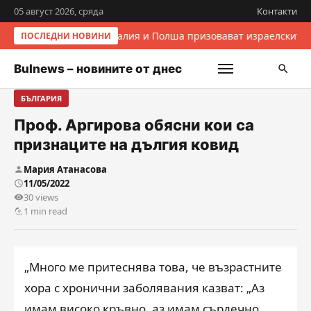
05 август 2026, сряда
Контакти
Италия и Полша призовават израелските 
ПОСЛЕДНИ НОВИНИ
Bulnews – новините от днес
БЪЛГАРИЯ
Проф. Аргирова обясни кои са
признаците на дългия ковид
Мария Атанасова
11/05/2022
30 views
1 min read
„Много ме притеснява това, че възрастните
хора с хронични заболявания казват: „Аз
имам високо кръвно, аз имам сърдечно