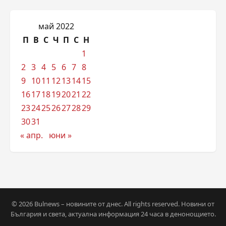
май 2022
П
В
С
Ч
П
С
Н
1
2
3
4
5
6
7
8
9
10
11
12
13
14
15
16
17
18
19
20
21
22
23
24
25
26
27
28
29
30
31
« апр.
юни »
© 2026 Bulnews – новините от днес. All rights reserved. Новини от
България и света, актуална информация 24 часа в денонощието.