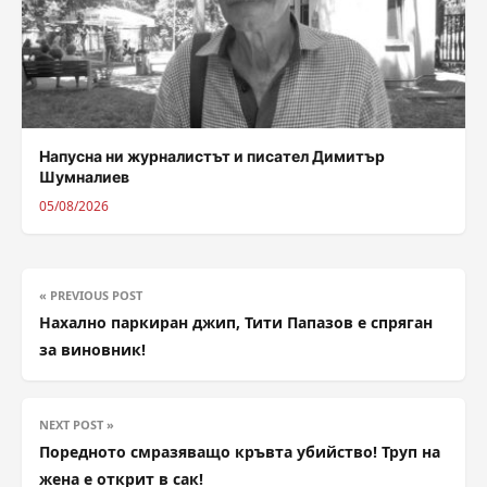
Напусна ни журналистът и писател Димитър
Шумналиев
05/08/2026
« PREVIOUS POST
Нахално паркиран джип, Тити Папазов е спряган
за виновник!
NEXT POST »
Поредното смразяващо кръвта убийство! Труп на
жена е открит в сак!