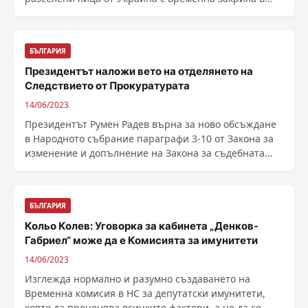
Република България, ......
БЪЛГАРИЯ
Президентът наложи вето на отделянето на
Следствието от Прокуратурата
14/06/2023
Президентът Румен Радев върна за ново обсъждане
в Народното събрание параграфи 3-10 от Закона за
изменение и допълнение на Закона за съдебната
власт ......
БЪЛГАРИЯ
Кольо Колев: Уговорка за кабинета „Денков-
Габриел“ може да е Комисията за имунитети
14/06/2023
Изглежда нормално и разумно създаването на
Временна комисия в НС за депутатски имунитети,
която да преценява всичките фактори, а не да се