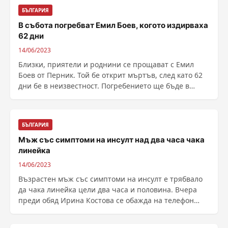
БЪЛГАРИЯ
В събота погребват Емил Боев, когото издирваха
62 дни
14/06/2023
Близки, приятели и роднини се прощават с Емил
Боев от Перник. Той бе открит мъртъв, след като 62
дни бе в неизвестност. Погребението ще бъде в
събота ......
БЪЛГАРИЯ
Мъж със симптоми на инсулт над два часа чака
линейка
14/06/2023
Възрастен мъж със симптоми на инсулт е трябвало
да чака линейка цели два часа и половина. Вчера
преди обяд Ирина Костова се обажда на телефон
112, ......