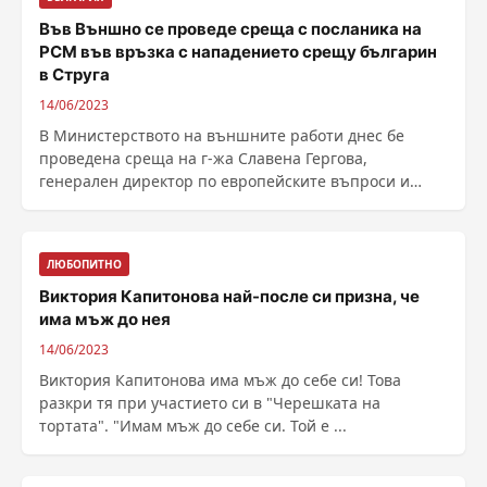
Във Външно се проведе среща с посланика на
РСМ във връзка с нападението срещу българин
в Струга
14/06/2023
В Министерството на външните работи днес бе
проведена среща на г-жа Славена Гергова,
генерален директор по европейските въпроси и
посланика на ......
ЛЮБОПИТНО
Виктория Капитонова най-после си призна, че
има мъж до нея
14/06/2023
Виктория Капитонова има мъж до себе си! Това
разкри тя при участието си в "Черешката на
тортата". "Имам мъж до себе си. Той е ...