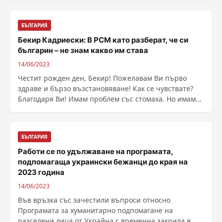
БЪЛГАРИЯ
Бекир Кадриески: В РСМ като разберат, че си
българин – не знам какво им става
14/06/2023
Честит рожден ден, Бекир! Пожелавам Ви първо
здраве и бързо възстановяване! Как се чувствате?
Благодаря Ви! Имам проблем със стомаха. Но имам
......
БЪЛГАРИЯ
Работи се по удължаване на програмата,
подпомагаща украински бежанци до края на
2023 година
14/06/2023
Във връзка със зачестили въпроси относно
Програмата за хуманитарно подпомагане на
разселени лица от Украйна с временна закрила в