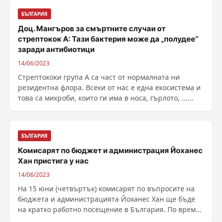
БЪЛГАРИЯ
Доц. Мангъров за смъртните случаи от
стрептокок А: Тази бактерия може да „полудее“
заради антибиотици
14/06/2023
Стрептококи група А са част от нормалната ни
резидентна флора. Всеки от нас е една екосистема и
това са микроби, които ги има в носа, гърлото, ......
БЪЛГАРИЯ
Комисарят по бюджет и администрация Йоханес
Хан пристига у нас
14/06/2023
На 15 юни (четвъртък) комисарят по въпросите на
бюджета и администрацията Йоханес Хан ще бъде
на кратко работно посещение в България. По време
на ......