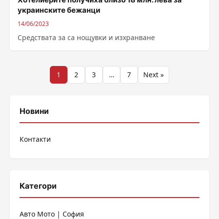
украинските бежанци
14/06/2023
Средствата за са нощувки и изхранване
Разделяне
1
2
3
…
7
Next »
на
публикациите
Новини
на
Контакти
страници
Категори
Авто Мото | София