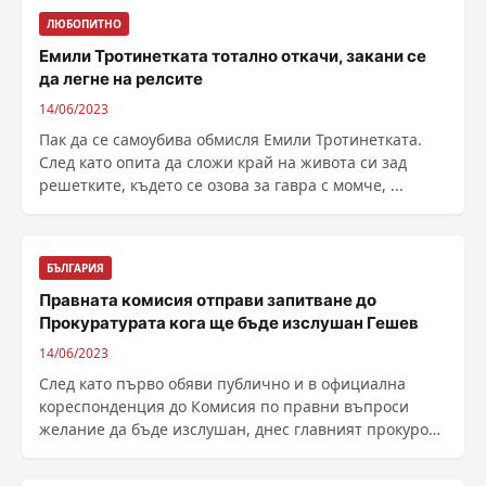
ЛЮБОПИТНО
Емили Тротинетката тотално откачи, закани се
да легне на релсите
14/06/2023
Пак да се самоубива обмисля Емили Тротинетката.
След като опита да сложи край на живота си зад
решетките, където се озова за гавра с момче, ...
БЪЛГАРИЯ
Правната комисия отправи запитване до
Прокуратурата кога ще бъде изслушан Гешев
14/06/2023
След като първо обяви публично и в официална
кореспонденция до Комисия по правни въпроси
желание да бъде изслушан, днес главният прокурор
Иван Гешев ......