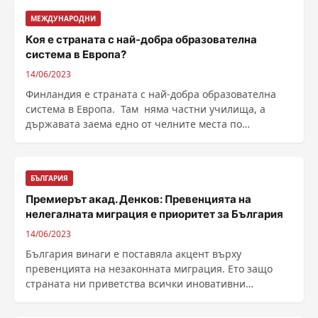
МЕЖДУНАРОДНИ
Коя е страната с най-добра образователна
система в Европа?
14/06/2023
Финландия е страната с най-добра образователна
система в Европа. Там няма частни училища, а
държавата заема едно от челните места по
грамотност. ......
БЪЛГАРИЯ
Премиерът акад. Денков: Превенцията на
нелегалната миграция е приоритет за България
14/06/2023
България винаги е поставяла акцент върху
превенцията на незаконната миграция. Ето защо
страната ни приветства всички иновативни
решения на ......