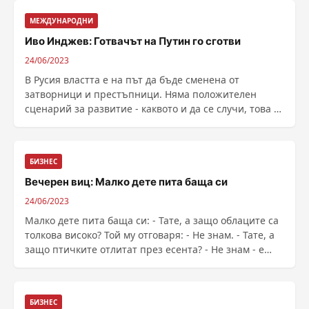
МЕЖДУНАРОДНИ
Иво Инджев: Готвачът на Путин го сготви
24/06/2023
В Русия властта е на път да бъде сменена от
затворници и престъпници. Няма положителен
сценарий за развитие - каквото и да се случи, това е
...
БИЗНЕС
Вечерен виц: Малко дете пита баща си
24/06/2023
Малко дете пита баща си: - Тате, а защо облаците са
толкова високо? Той му отговаря: - Не знам. - Тате, а
защо птичките отлитат през есента? - Не знам - е
отговорът на бащата. Намесва се майката: - Хайде
стига си питал, ...
БИЗНЕС