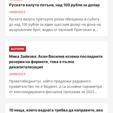
Руската валута потъна, над 100 рубли за долар
24/06/2023
Руската валута претърпя рязка обезценка в събота
до над 100 рубли за един щатския долар на фона на
въоръжения бунт, воден от Евгений Пригожин и
неговата частна военна групировка "Вагнер",
съобщи РИА Новости. Според редиц...
БЪЛГАРИЯ
Мика Зайкова: Асен Василев иззема последните
резерви на фирмите, това е пълна
декапитализация
24/06/2023
Проектобюджетът, който предложи редовното
правителство, не е бюджет, а са основни параметри
от консолидираната фискална програма за 2023
година. Ако ......
10 неща, които веднага трябва да направите, ако