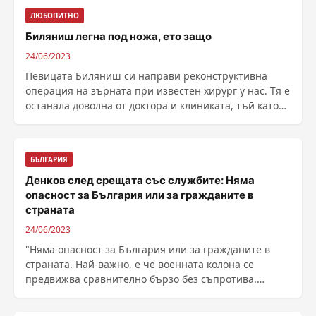
ЛЮБОПИТНО
Биляниш легна под ножа, ето защо
24/06/2023
Певицата Биляниш си направи реконструктивна
операция на зърната при известен хирург у нас. Тя е
останала доволна от доктора и клиниката, тъй като
......
БЪЛГАРИЯ
Денков след срещата със службите: Няма
опасност за България или за гражданите в
страната
24/06/2023
"Няма опасност за България или за гражданите в
страната. Най-важно, е че военната колона се
предвижва сравнително бързо без съпротива.
Очакваме ......