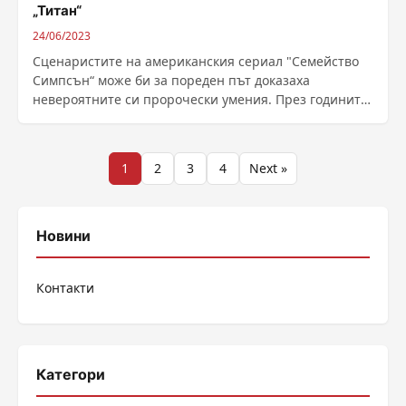
„Титан“
24/06/2023
Сценаристите на американския сериал "Семейство
Симпсън“ може би за пореден път доказаха
невероятните си пророчески умения. През годините
......
Разделяне
1
2
3
4
Next »
на
публикациите
Новини
на
Контакти
страници
Категори