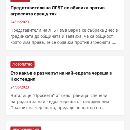
Представители на ЛГБТ се обявиха против
агресията срещу тях
24/06/2023
Представители на ЛГБТ във Варна се събраха днес в
градинката до общината и заявиха, че са общност,
която има права. Те се обявиха против агресията ......
ЛЮБОПИТНО
Ето какъв е размерът на най-едрата череша в
Кюстендил
24/06/2023
Читалище "Просвета“ от село Граница спечели
наградата за най - едра череша от тазгодишния
Празник на черешата, предаде репортер на ...
МЕЖДУНАРОДНИ