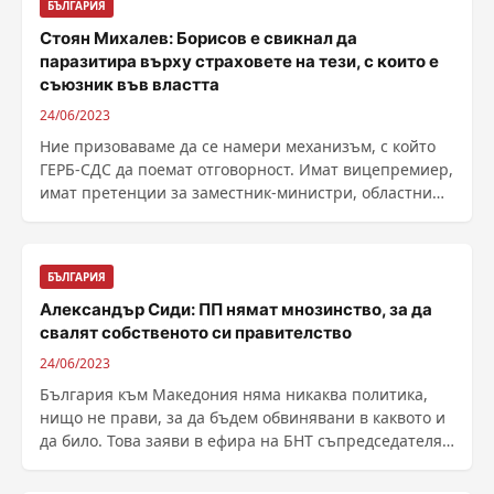
БЪЛГАРИЯ
Стоян Михалев: Борисов е свикнал да
паразитира върху страховете на тези, с които е
съюзник във властта
24/06/2023
Ние призоваваме да се намери механизъм, с който
ГЕРБ-СДС да поемат отговорност. Имат вицепремиер,
имат претенции за заместник-министри, областни
......
БЪЛГАРИЯ
Александър Сиди: ПП нямат мнозинство, за да
свалят собственото си правителство
24/06/2023
България към Македония няма никаква политика,
нищо не прави, за да бъдем обвинявани в каквото и
да било. Това заяви в ефира на БНТ съпредседателят
на ......