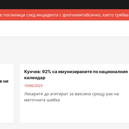
е посланици след инцидента с флотилията
Всичко, което трябва
Кунчев: 92% са имунизираните по националния
календар
е ни
10/06/2023
Лекарите да агитират за ваксина срещу рак на
маточната шийка