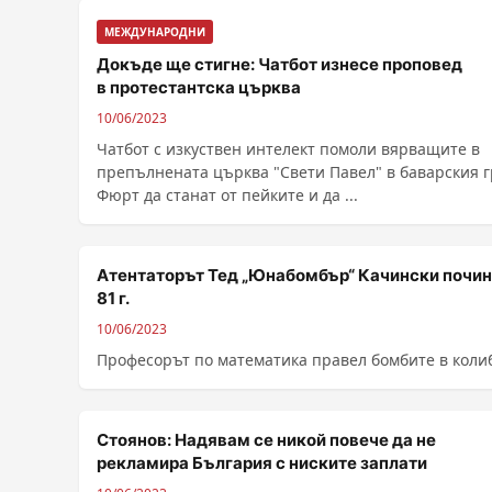
МЕЖДУНАРОДНИ
Докъде ще стигне: Чатбот изнесе проповед
в протестантска църква
10/06/2023
Чатбот с изкуствен интелект помоли вярващите в
препълнената църква "Свети Павел" в баварския 
Фюрт да станат от пейките и да ...
Атентаторът Тед „Юнабомбър“ Качински почин
81 г.
10/06/2023
Професорът по математика правел бомбите в коли
Стоянов: Надявам се никой повече да не
рекламира България с ниските заплати