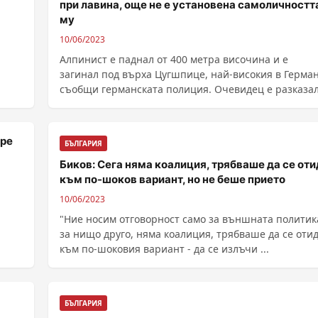
при лавина, още не е установена самоличностт
му
10/06/2023
Алпинист е паднал от 400 метра височина и е
загинал под върха Цугшпице, най-високия в Герма
съобщи германската полиция. Очевидец е разказал, че
......
бре
БЪЛГАРИЯ
Биков: Сега няма коалиция, трябваше да се оти
към по-шоков вариант, но не беше прието
10/06/2023
"Ние носим отговорност само за външната политик
за нищо друго, няма коалиция, трябваше да се оти
към по-шоковия вариант - да се излъчи ...
БЪЛГАРИЯ