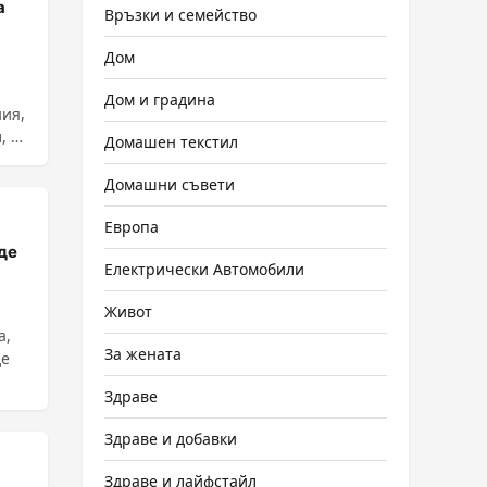
а
Връзки и семейство
Дом
Дом и градина
ния,
Домашен текстил
Домашни съвети
Европа
де
Електрически Автомобили
Живот
а,
За жената
де
Здраве
Здраве и добавки
Здраве и лайфстайл