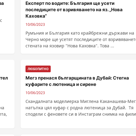
ра
Експерт по водите: България ще усети
последиците от взривяването на яз. „Нова
Каховка“
с
10/06/2023
Румъния и България като крайбрежни държави на
Черно море ще усетят последиците от взривяванет
стената на язовир "Нова Каховка". Това ...
ЛЮБОПИТНО
ител
Mегз пренася българщината в Дубай: Стегна
куфарите с лютеница и сирене
10/06/2023
Скандалната моделиерка Миглена Каканашева-Мег
на
натъпка цял куфар с родна лютеница за Дубай. Тя
ета,
сподели с феновете си в Инстаграм снимка на фил
......