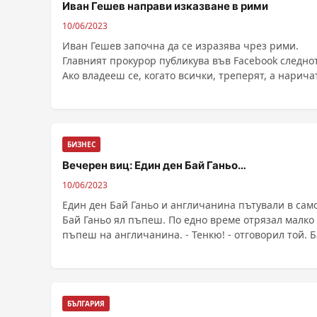
Иван Гешев направи изказване в рими
10/06/2023
Иван Гешев започна да се изразява чрез рими.
Главният прокурор публикува във Facebook следнот
Ако владееш се, когато всички, треперят, а нар
БИЗНЕС
Вечерен виц: Един ден Бай Ганьо…
10/06/2023
Един ден Бай Ганьо и англичанина пътували в само
Бай Ганьо ял пъпеш. По едно време отрязал малко
пъпеш на англичанина. - Тенкю! - отговорил той. 
Ганьо след 15 минути пак му отрязал. Отговорът на
англичанина пак бил:...
БЪЛГАРИЯ