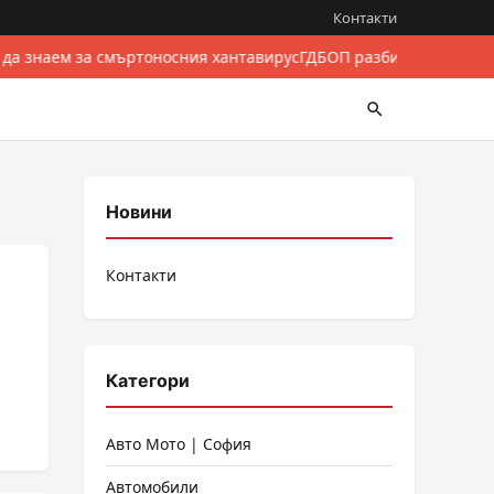
Контакти
 да знаем за смъртоносния хантавирус
ГДБОП разби международе
Новини
Контакти
Категори
Авто Мото | София
Автомобили