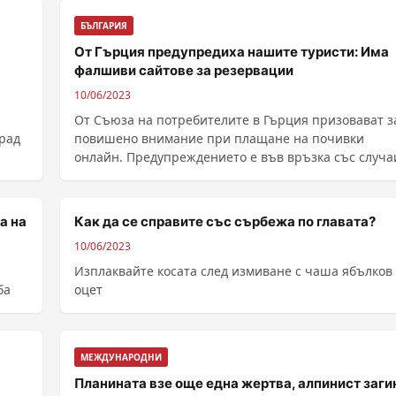
БЪЛГАРИЯ
От Гърция предупредиха нашите туристи: Има
фалшиви сайтове за резервации
10/06/2023
От Съюза на потребителите в Гърция призовават з
град
повишено внимание при плащане на почивки
онлайн. Предупреждението е във връзка със случа
......
а на
Как да се справите със сърбежа по главата?
10/06/2023
Изплаквайте косата след измиване с чаша ябълков
ба
оцет
МЕЖДУНАРОДНИ
Планината взе още една жертва, алпинист заги