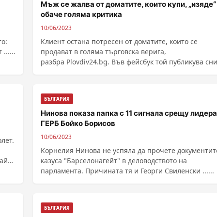
Мъж се жалва от доматите, които купи, „изяде“
обаче голяма критика
10/06/2023
о:
Клиент остана потресен от доматите, които се
ичат ......
продават в голяма търговска верига,
разбра Plovdiv24.bg. Във фейсбук той публикува сн
от ...
БЪЛГАРИЯ
Нинова показа папка с 11 сигнала срещу лидера
ГЕРБ Бойко Борисов
10/06/2023
лет.
Корнелия Нинова не успяла да прочете документит
Бай
казуса "Барселонагейт" в деловодството на
парламента. Причината тя и Георги Свиленски ......
БЪЛГАРИЯ