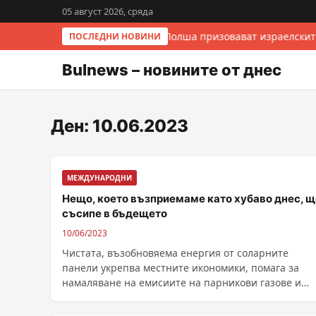
05 август 2026, сряда
Италия и Полша призовават израелскит
ПОСЛЕДНИ НОВИНИ
Bulnews – новините от днес
Ден:
10.06.2023
МЕЖДУНАРОДНИ
Нещо, което възприемаме като хубаво днес, щ
съсипе в бъдещето
10/06/2023
Чистата, възобновяема енергия от соларните
панели укрепва местните икономики, помага за
намаляване на емисиите на парникови газове и
изисква малко ......