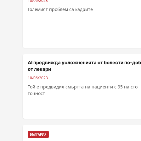
10/06/2023
Големият проблем са кадрите
AI предвижда усложненията от болести по-до
от лекари
10/06/2023
Той е предвидил смъртта на пациенти с 95 на сто
точност
БЪЛГАРИЯ