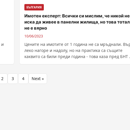
БЪЛГАРИЯ
Имотен експерт: Всички си мислим, че никой не
иска да живее в панелни жилища, но това тота
не e вярно
10/06/2023
 и
Цените на имотите от 1 година не са мръднали. Въ
леко нагоре и надолу, но на практика са същите
каквито са били преди година - това каза пред БНТ ..
2
3
4
Next »