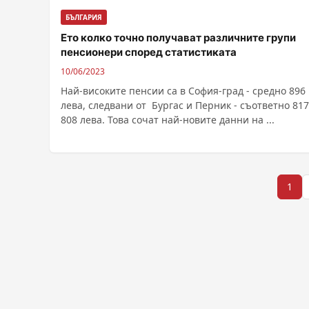
БЪЛГАРИЯ
Ето колко точно получават различните групи
пенсионери според статистиката
10/06/2023
Най-високите пенсии са в София-град - средно 896
лева, следвани от Бургас и Перник - съответно 817
808 лева. Това сочат най-новите данни на ...
Разделяне
1
на
публикациите
на
страници