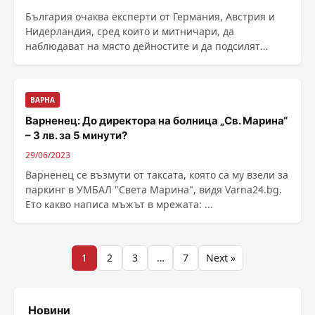
България очаква експерти от Германия, Австрия и
Нидерландия, сред които и митничари, да
наблюдават на място дейностите и да подсилят
охраната на......
ВАРНА
Варненец: До директора на болница „Св. Марина“
– 3 лв. за 5 минути?
29/06/2023
Варненец се възмути от таксата, която са му взели за
паркинг в УМБАЛ "Света Марина", видя Varna24.bg.
Ето какво написа мъжът в мрежата: ...
Разделяне
1
2
3
…
7
Next »
на
публикациите
Новини