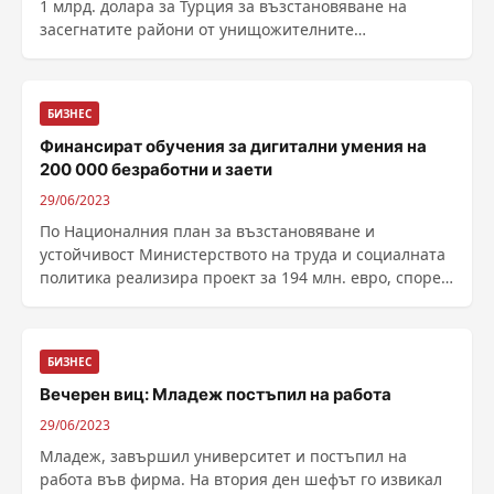
1 млрд. долара за Турция за възстановяване на
засегнатите райони от унищожителните
земетресения на 6 февруари, предаде турската
телевизия НТВ. Проектът „Възстановяване и ре...
БИЗНЕС
Финансират обучения за дигитални умения на
200 000 безработни и заети
29/06/2023
По Националния план за възстановяване и
устойчивост Министерството на труда и социалната
политика реализира проект за 194 млн. евро, според
който до средата на 2024 г. ще бъдат обучени 200 000
безработни и заети за придобиване ...
БИЗНЕС
Вечерен виц: Младеж постъпил на работа
29/06/2023
Младеж, завършил университет и постъпил на
работа във фирма. На втория ден шефът го извикал