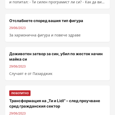
и попитал: - Ти силен програмист ли си? - Как да ви
кажа? - Е силен ли си? - В общи линии, да. - Тогава ще
се заемеш с преместване...
Отслабнете според вашия тип фигура
29/06/2023
За хармонична фигура и повече здраве
Доживотен затвор за син, убил по жесток начин
майка си
29/06/2023
Случаят е от Пазарджик
ЛЮБОПИТНО
Трансформация на „Ти и Lidl“ – след проучване
сред гражданския сектор
29/06/2023