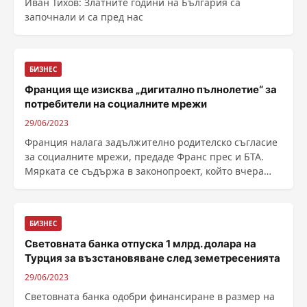
Иван Тихов: Златните години на България са
започнали и са пред нас
БИЗНЕС
Франция ще изисква „дигитално пълнолетие“ за
потребители на социалните мрежи
29/06/2023
Франция налага задължително родителско съгласие
за социалните мрежи, предаде Франс прес и БТА.
Мярката се съдържа в законопроект, който вчера
беше приет единодушно в долната камара на
парламента – Националното събрание, а...
БИЗНЕС
Световната банка отпуска 1 млрд. долара на
Турция за възстановяване след земетресенията
29/06/2023
Световната банка одобри финансиране в размер на