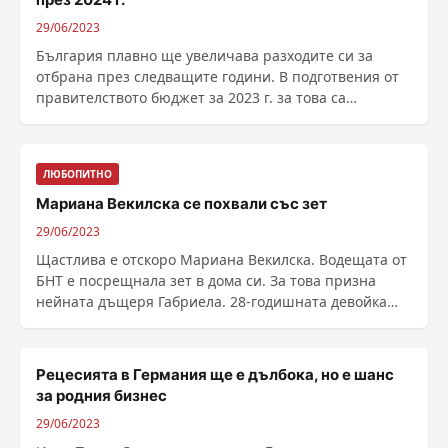
29/06/2023
България плавно ще увеличава разходите си за
отбрана през следващите години. В подготвения от
правителството бюджет за 2023 г. за това са
предвидени......
ЛЮБОПИТНО
Мариана Векилска се похвали със зет
29/06/2023
Щастлива е отскоро Мариана Векилска. Водещата от
БНТ е посрещнала зет в дома си. За това призна
нейната дъщеря Габриела. 28-годишната девойка
показа ......
Рецесията в Германия ще е дълбока, но е шанс
за родния бизнес
29/06/2023