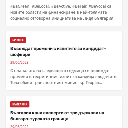
#BeGreen, #BeLocal, #BeActive, #BeFair, #BeVocal са
новите области на финансиране в най-голямата
социално отговорна инициатива на Лидл България
Лидл ...
БИЗНЕС
Въвеждат промени в изпитите за кандидат-
шофьори
29/06/2023
От началото на следващата седмица се въвеждат
промени в теоретичния изпит за кандидат-водачите.
Това обяви транспортният министър Георги
Гвоздейков. Новото в теоретичната част на изпитите
са интерактивни видеоклипове, които ще...
БЪЛГАРИЯ
България кани експерти от три държави на
българо-турската граница
29/06/2023