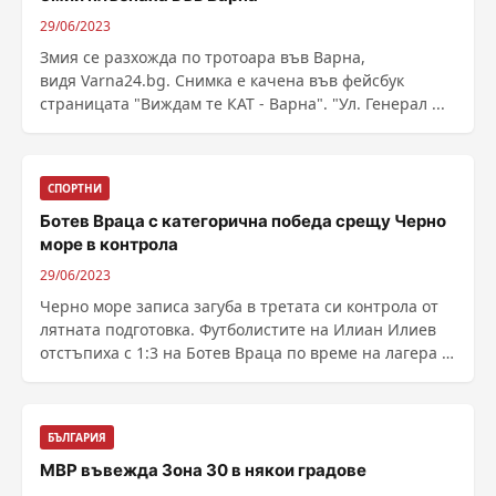
29/06/2023
Змия се разхожда по тротоара във Варна,
видя Varna24.bg. Снимка е качена във фейсбук
страницата "Виждам те КАТ - Варна". "Ул. Генерал ...
СПОРТНИ
Ботев Враца с категорична победа срещу Черно
море в контрола
29/06/2023
Черно море записа загуба в третата си контрола от
лятната подготовка. Футболистите на Илиан Илиев
отстъпиха с 1:3 на Ботев Враца по време на лагера в
......
БЪЛГАРИЯ
МВР въвежда Зона 30 в някои градове