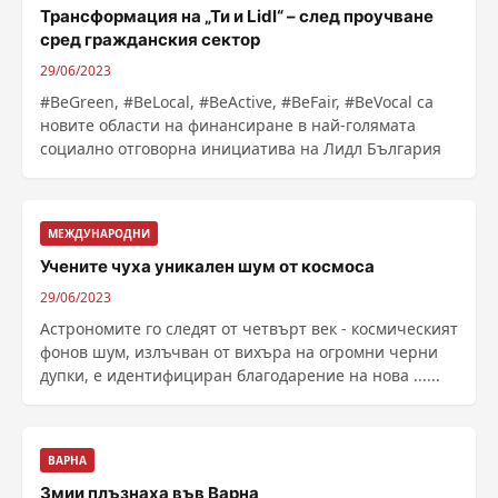
Трансформация на „Ти и Lidl“ – след проучване
сред гражданския сектор
29/06/2023
#BeGreen, #BeLocal, #BeActive, #BeFair, #BeVocal са
новите области на финансиране в най-голямата
социално отговорна инициатива на Лидл България
МЕЖДУНАРОДНИ
Учените чуха уникален шум от космоса
29/06/2023
Астрономите го следят от четвърт век - космическият
фонов шум, излъчван от вихъра на огромни черни
дупки, е идентифициран благодарение на нова ......
ВАРНА
Змии плъзнаха във Варна