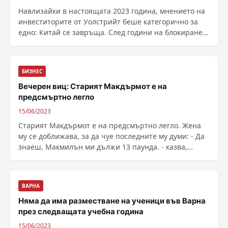
Навлизайки в настоящата 2023 година, мнението на
инвеститорите от Уолстрийт беше категорично за
едно: Китай се завръща. След години на блокиране
и ограничение на производството, икономистите и
инвеститорите ...
БИЗНЕС
Вечерен виц: Старият Макдърмот е на
предсмъртно легло
15/06/2023
Старият Макдърмот е на предсмъртно легло. Жена
му се доближава, за да чуе последните му думи: - Да
знаеш, Макмилън ми дължи 13 паунда. - казва,
задъхвайки се, Макдърмот. - Тъй, тъй, добре, няма да
забравя. - му отговаря жена...
ВАРНА
Няма да има разместване на ученици във Варна
през следващата учебна година
15/06/2023