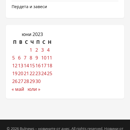
Пердета и завеси
юни 2023
П
В
С
Ч
П
С
Н
1
2
3
4
5
6
7
8
9
10
11
12
13
14
15
16
17
18
19
20
21
22
23
24
25
26
27
28
29
30
« май
юли »
© 2026 Bulnews – новините от днес. All rights reserved. Новини от