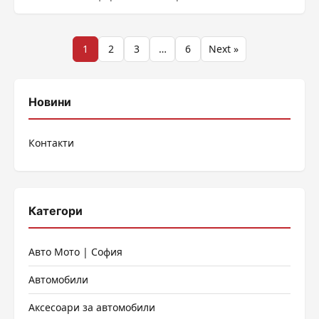
......
Разделяне
1
2
3
…
6
Next »
на
публикациите
Новини
на
Контакти
страници
Категори
Авто Мото | София
Автомобили
Аксесоари за автомобили