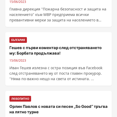
15/06/2023
Главна дирекция "Пожарна безопасност и защита на
населението" към МВР предприема всички
превантивни мерки за защита на населението в
област ......
БЪЛГАРИЯ
Гешев с първи коментар след отстраняването
му: Борбата продължава!
15/06/2023
Иван Гешев излезна с остра позиция във Facebook
след отстраняването му от поста главен прокурор.
"Няма по-важно нещо на света от истината. ...
ЛЮБОПИТНО
Орлин Павлов с новата си песен „So Good“ тръгва
на лятно турне