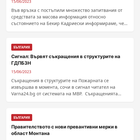
15/06/2023
Във връзка с постъпили множество запитвания от
средствата за масова информация относно
състоянието на Бекир Кадриески информираме, че
пациентът е в ......
БЪЛГАРИЯ
Сигнал: Вървят съкращения в структурите на
ГДПБЗН
15/06/2023
Съкращения в структурите на Пожарната се
извършва в момента, сочи в сигнал читател на
Varna24.bg от системата на МВР. Съкращенията
касаят инспектори ......
БЪЛГАРИЯ
Правителството с нови превантивни мерки в
област Монтана