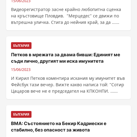
15/06/2023
Видеорегистратор засне крайно любопитна сценка
на кръстовище Пловдив. "Мерцедес" се движи по
вътрешна уличка. Стига до нейния край, за да ......
БЪЛГАРИЯ
Петков в мрежата за двама бивши: Единият ме
съди лично, другият ми иска имунитета
15/06/2023
И Кирил Петков коментира искания му имунитет във
Фейсбук тази вечер. Вижте какво написа той: "Сотир
Цацаров вече не е председател на КПКОНПИ. ......
БЪЛГАРИЯ
ВМА: Състоянието на Бекир Кадриески е
стабилно, без опасност за живота