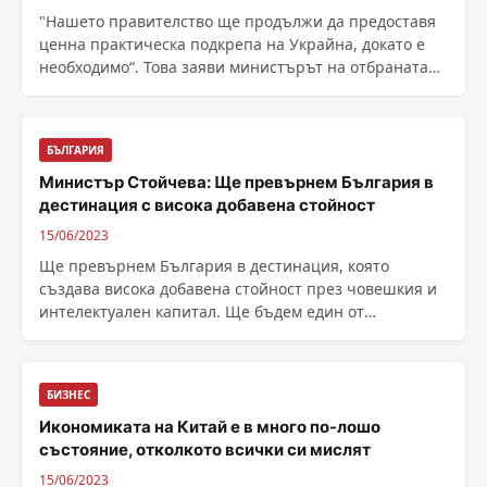
"Нашето правителство ще продължи да предоставя
ценна практическа подкрепа на Украйна, докато е
необходимо“. Това заяви министърът на отбраната
......
БЪЛГАРИЯ
Министър Стойчева: Ще превърнем България в
дестинация с висока добавена стойност
15/06/2023
Ще превърнем България в дестинация, която
създава висока добавена стойност през човешкия и
интелектуален капитал. Ще бъдем един от
партньорите за ......
БИЗНЕС
Икономиката на Китай е в много по-лошо
състояние, отколкото всички си мислят
15/06/2023