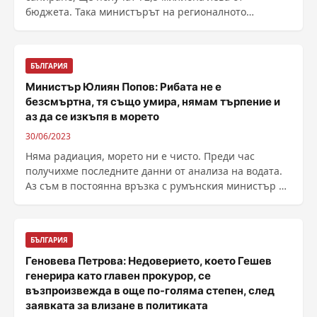
бюджета. Така министърът на регионалното
развитие и ......
БЪЛГАРИЯ
Министър Юлиян Попов: Рибата не е
безсмъртна, тя също умира, нямам търпение и
аз да се изкъпя в морето
30/06/2023
Няма радиация, морето ни е чисто. Преди час
получихме последните данни от анализа на водата.
Аз съм в постоянна връзка с румънския министър на
......
БЪЛГАРИЯ
Геновева Петрова: Недоверието, което Гешев
генерира като главен прокурор, се
възпроизвежда в още по-голяма степен, след
заявката за влизане в политиката