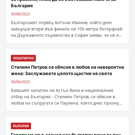
България
30/06/2023
Българският плувец Антъни Иванов, който днес
завърши втори във финала на 100 метра бътерфлай
на Държавното първенство в София заяви, че не е
......
ЛЮБОПИТНО
Стилиян Петров се обясни в любов на невероятна
жена: Заслужавате цялото щастие на света
30/06/2023
Бившият капитан на Астън Вила и националния
отбор на България - Стилиян Петров, се обясни в
любов на съпругата си Паулина, която днес празнува
рожден ......
БЪЛГАРИЯ
Говори мъжът, заснел как българин пише върху