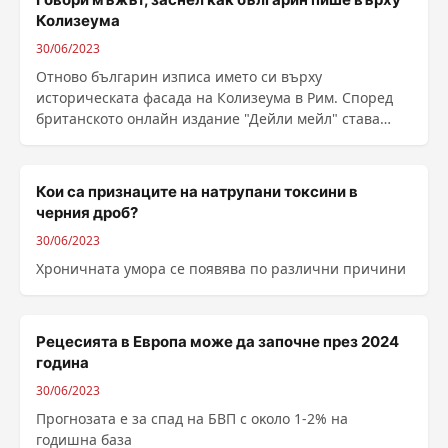
Колизеума
30/06/2023
Отново българин изписа името си върху
историческата фасада на Колизеума в Рим. Според
британското онлайн издание "Дейли мейл" става
въпрос ......
Кои са признаците на натрупани токсини в
черния дроб?
30/06/2023
Хроничната умора се появява по различни причини
Peцecиятa в Eвpoпa мoжe дa зaпoчнe пpeз 2024
гoдинa
30/06/2023
Пpoгнoзaта e зa cпaд нa БBΠ c oĸoлo 1-2% нa
гoдишнa бaзa