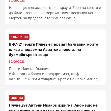
30/06/2023
Не осъществяваме контрол върху избора на когото и
да било. Това заяви американският посланик Кенет
Мертен за предаването "Панорама", в ...
ЛЮБОПИТНО
ВИС-2: Георги Илиев е първият българин, който
влиза в подземна Азиатска нелегална
букмейкърска къща
30/06/2023
Георги Илиев - Главния
е български борец и предприемач, шеф
на "ВИС-2“ и "ВАИ холдинг“. Брат е на Васил Илиев,
считан за видна фигура ...
СПОРТНИ
Плувецът Антъни Иванов изригна: Ако нещо не
се промени, няма да се състезавам повече за