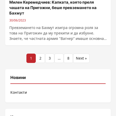
Милен Керемедчиев: Капката, която преля
чашата на Пригожни, беше превземането на
Бахмут
30/06/2023
Превземането на Бахмут изигра огромна роля за
това на Пригожин да му прекипи и да избухне.
Знаете, че частната армия "Вагнер“ имаше основна
роля ......
Разделяне
1
2
3
…
8
Next »
на
публикациите
Новини
на
Контакти
страници