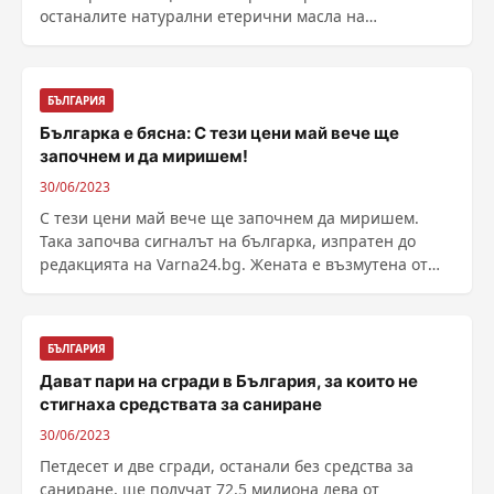
останалите натурални етерични масла на
заседанието на ......
БЪЛГАРИЯ
Българка е бясна: С тези цени май вече ще
започнем и да миришем!
30/06/2023
С тези цени май вече ще започнем да миришем.
Така започва сигналът на българка, изпратен до
редакцията на Varna24.bg. Жената е възмутена от
цените на ......
БЪЛГАРИЯ
Дават пари на сгради в България, за които не
стигнаха средствата за саниране
30/06/2023
Петдесет и две сгради, останали без средства за
саниране, ще получат 72,5 милиона лева от