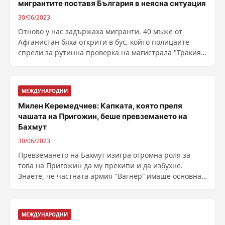
мигрантите поставя България в неясна ситуация
30/06/2023
Отново у нас задържаха мигранти. 40 мъже от
Афганистан бяха открити в бус, който полицаите
спрели за рутинна проверка на магистрала "Тракия“.
......
МЕЖДУНАРОДНИ
Милен Керемедчиев: Капката, която преля
чашата на Пригожин, беше превземането на
Бахмут
30/06/2023
Превземането на Бахмут изигра огромна роля за
това на Пригожин да му прекипи и да избухне.
Знаете, че частната армия "Вагнер“ имаше основна
роля ......
МЕЖДУНАРОДНИ