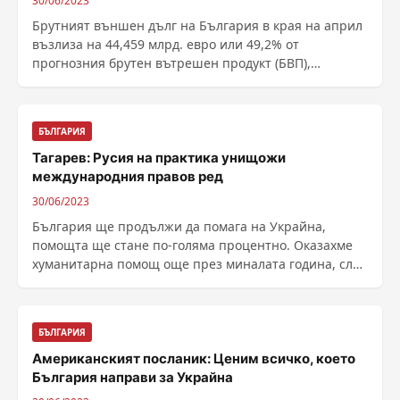
30/06/2023
Брутният външен дълг на България в края на април
възлиза на 44,459 млрд. евро или 49,2% от
прогнозния брутен вътрешен продукт (БВП),
съобщават от ......
БЪЛГАРИЯ
Тагарев: Русия на практика унищожи
международния правов ред
30/06/2023
България ще продължи да помага на Украйна,
помощта ще стане по-голяма процентно. Оказахме
хуманитарна помощ още през миналата година, след
решението ......
БЪЛГАРИЯ
Американският посланик: Ценим всичко, което
България направи за Украйна