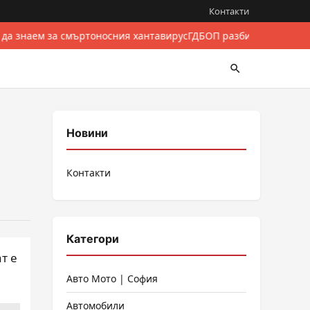
Контакти
 да знаем за смъртоносния хантавирус
ГДБОП разби международе
Новини
Контакти
Категори
т е
Авто Мото | София
Автомобили