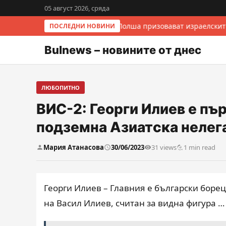
05 август 2026, сряда
Италия и Полша призовават израелскит
ПОСЛЕДНИ НОВИНИ
Bulnews – новините от днес
ЛЮБОПИТНО
ВИС-2: Георги Илиев е пър
подземна Азиатска неле
Мария Атанасова
30/06/2023
31 views
1 min read
Георги Илиев – Главния е български борец
на Васил Илиев, считан за видна фигура …