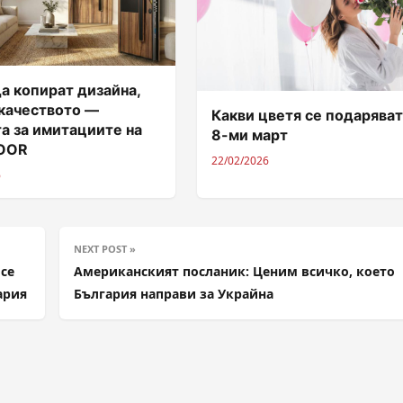
а копират дизайна,
 качеството —
Какви цветя се подаряват
а за имитациите на
8-ми март
DOOR
22/02/2026
6
NEXT POST »
се
Американският посланик: Ценим всичко, което
ария
България направи за Украйна