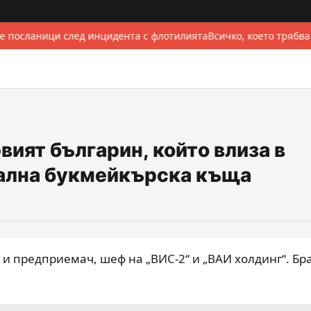
е посланици след инцидента с флотилията
Всичко, което трябва
вият българин, който влиза в
гална букмейкърска къща
 и предприемач, шеф на „ВИС-2“ и „ВАИ холдинг“. Бра