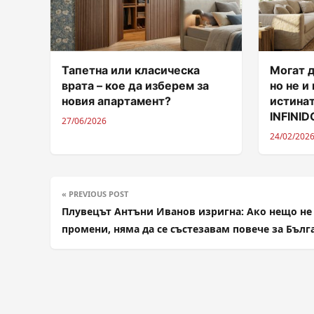
Тапетна или класическа
Могат д
врата – кое да изберем за
но не и
новия апартамент?
истинат
INFINI
27/06/2026
24/02/202
« PREVIOUS POST
Плувецът Антъни Иванов изригна: Ако нещо не 
промени, няма да се състезавам повече за Бълг