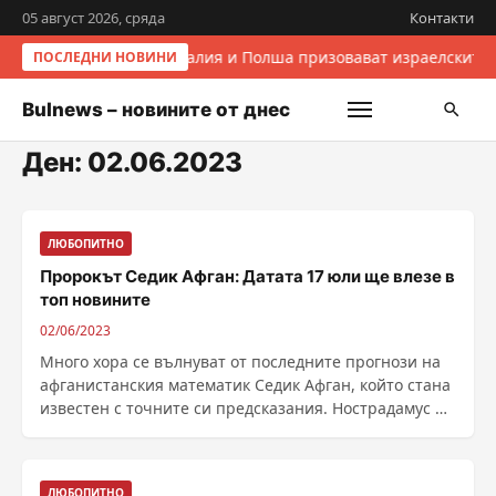
05 август 2026, сряда
Контакти
Италия и Полша призовават израелските 
ПОСЛЕДНИ НОВИНИ
Bulnews – новините от днес
Ден:
02.06.2023
ЛЮБОПИТНО
Пророкът Седик Афган: Датата 17 юли ще влезе в
топ новините
02/06/2023
Много хора се вълнуват от последните прогнози на
афганистанския математик Седик Афган, който стана
известен с точните си предсказания. Нострадамус на
......
ЛЮБОПИТНО