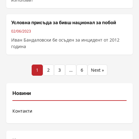
Условна присъда за бивш национал за побой
02/06/2023
Иван Бандаловски бе осъден за инцидент от 2012
година
Разделяне
1
2
3
…
6
Next »
на
публикациите
Новини
на
Контакти
страници