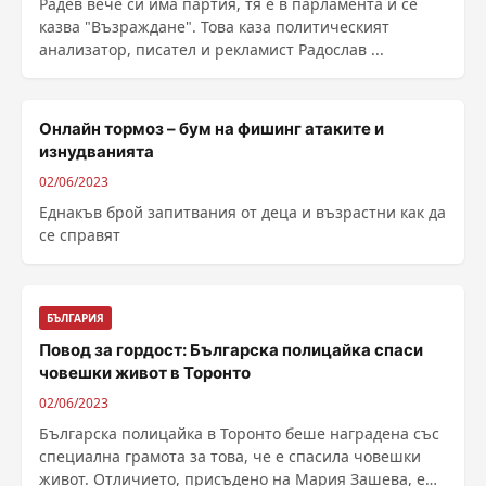
Радев вече си има партия, тя е в парламента и се
казва "Възраждане". Това каза политическият
анализатор, писател и рекламист Радослав ...
Онлайн тормоз – бум на фишинг атаките и
изнудванията
02/06/2023
Еднакъв брой запитвания от деца и възрастни как да
се справят
БЪЛГАРИЯ
Повод за гордост: Българска полицайка спаси
човешки живот в Торонто
02/06/2023
Българска полицайка в Торонто беше наградена със
специална грамота за това, че е спасила човешки
живот. Отличието, присъдено на Мария Зашева, е