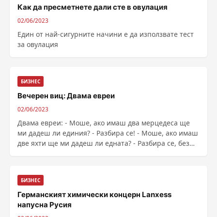
Как да пресметнете дали сте в овулация
02/06/2023
Един от най-сигурните начини е да използвате тест
за овулация
БИЗНЕС
Вечерен виц: Двама евреи
02/06/2023
Двама евреи: - Моше, ако имаш два мерцедеса ще
ми дадеш ли единия? - Разбира се! - Моше, ако имаш
две яхти ще ми дадеш ли едната? - Разбира се, без
проблем! - Моше, ако имаш две кокошки ще ми
дадеш ли едната? - Е, това не...
БИЗНЕС
Германският химически концерн Lanxess
напусна Русия