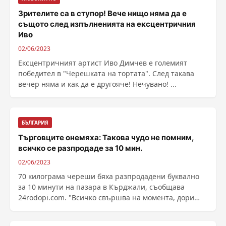
Зрителите са в ступор! Вече нищо няма да е
същото след изпълненията на ексцентричния
Иво
02/06/2023
Ексцентричният артист Иво Димчев е големият
победител в "Черешката на тортата". След такава
вечер няма и как да е другояче! Нечувано! ...
БЪЛГАРИЯ
Търговците онемяха: Такова чудо не помним,
всичко се разпродаде за 10 мин.
02/06/2023
70 килограма череши бяха разпродадени буквално
за 10 минути на пазара в Кърджали, съобщава
24rodopi.com. "Всичко свършва на момента, дори
при ...