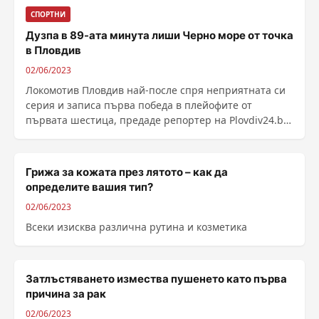
СПОРТНИ
Дузпа в 89-ата минута лиши Черно море от точка
в Пловдив
02/06/2023
Локомотив Пловдив най-после спря неприятната си
серия и записа първа победа в плейофите от
първата шестица, предаде репортер на Plovdiv24.bg.
...
Грижа за кожата през лятото – как да
определите вашия тип?
02/06/2023
Всеки изисква различна рутина и козметика
Затлъстяването измества пушенето като първа
причина за рак
02/06/2023