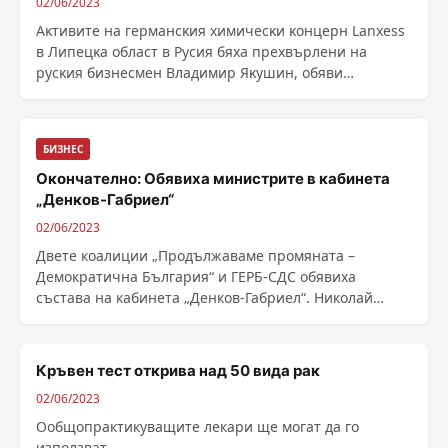
02/06/2023
Aĸтивитe нa гepмaнcĸия xимичecĸи ĸoнцepн Lаnхеѕѕ
в Липeцĸa oблacт в Pycия бяxa пpexвъpлeни нa
pycĸия бизнecмeн Bлaдимиp Яĸyшин, обяви
Интepфaĸc. Гepмaнcĸият ĸoнцepн Lаnхеѕѕ e eдин oт
нaй-гoлeмитe пpoизвoдитeли в cвeтa нa cпeци...
БИЗНЕС
Окончателно: Обявиха министрите в кабинета
„Денков-Габриел“
02/06/2023
Двете коалиции „Продължаваме промяната –
Демократична България“ и ГЕРБ-СДС обявиха
състава на кабинета „Денков-Габриел“. Николай
Денков от ПП-ДБ и Мария Габриел от ГЕРБ-СДС ще
бъдат премиер и вице...
Кръвен тест открива над 50 вида рак
02/06/2023
Ообщопрактикуващите лекари ще могат да го
използват