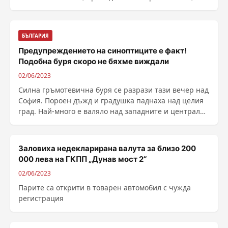
......
БЪЛГАРИЯ
Предупреждението на синоптиците е факт!
Подобна буря скоро не бяхме виждали
02/06/2023
Силна гръмотевична буря се разрази тази вечер над
София. Пороен дъжд и градушка паднаха над целия
град. Най-много е валяло над западните и централни
......
Заловиха недекларирана валута за близо 200
000 лева на ГКПП „Дунав мост 2“
02/06/2023
Парите са открити в товарен автомобил с чужда
регистрация