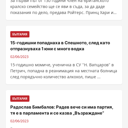
За първи път от 130 години член на британското
кралско семейство ще се яви в съда, за да даде
показания по дело, предава Ройтерс. Принц Хари и
още ......
БЪЛГАРИЯ
15-годишни попаднаха в Спешното, след като
отпразнуваха 1 юни с много водка
02/06/2023
15-годишно момиче, ученичка в СУ "Н. Вапцаров" в
Петрич, попадна в реанимация на местната болница
след порядъчно количество алкохол, пише ...
БЪЛГАРИЯ
Радослав Бимбалов: Радев вече си има партия,
тя е в парламента и се казва „Възраждане“
02/06/2023