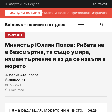
09 август 2026, неделя
Контакти
Италия и Полша призовават израелскит
ПОСЛЕДНИ НОВИНИ
Bulnews – новините от днес
БЪЛГАРИЯ
Министър Юлиян Попов: Рибата не
е безсмъртна, тя също умира,
нямам търпение и аз да се изкъпя в
морето
Мария Атанасова
30/06/2023
35 views
1 min read
Няма радиация, морето ни е чисто. Преди