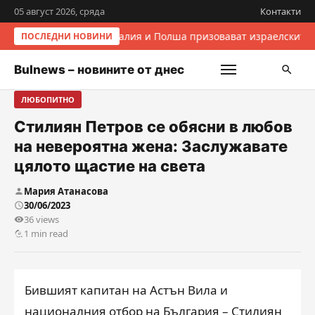
05 август 2026, сряда
Контакти
Италия и Полша призовават израелските 
ПОСЛЕДНИ НОВИНИ
Bulnews – новините от днес
ЛЮБОПИТНО
Стилиян Петров се обясни в любов
на невероятна жена: Заслужавате
цялото щастие на света
Мария Атанасова
30/06/2023
36 views
1 min read
Бившият капитан на Астън Вила и
националния отбор на България – Стилиян