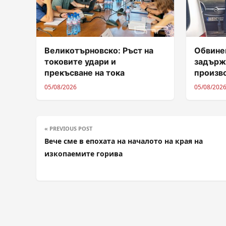
Великотърновско: Ръст на
Обвинен
токовите удари и
задърж
прекъсване на тока
произв
05/08/2026
05/08/202
« PREVIOUS POST
Вече сме в епохата на началото на края на
изкопаемите горива