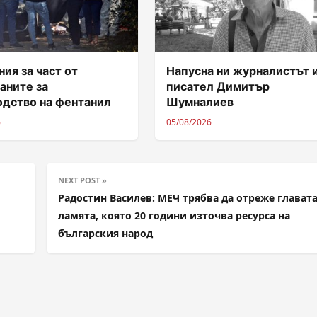
ия за част от
Напусна ни журналистът 
аните за
писател Димитър
одство на фентанил
Шумналиев
6
05/08/2026
NEXT POST »
Радостин Василев: МЕЧ трябва да отреже главата
ламята, която 20 години източва ресурса на
българския народ