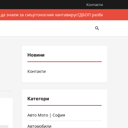
Контакти
 да знаем за смъртоносния хантавирус
ГДБОП разби международе
Новини
Контакти
Категори
Авто Мото | София
Автомобили