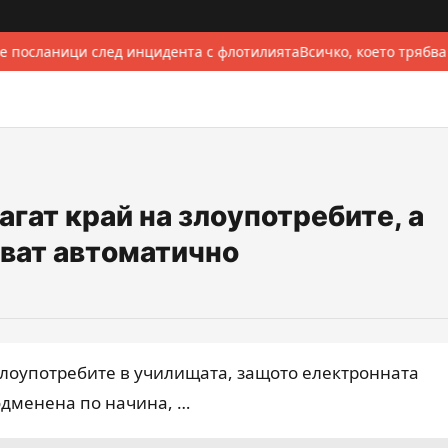
е посланици след инцидента с флотилията
Всичко, което трябва
гат край на злоупотребите, а
яват автоматично
 злоупотребите в училищата, защото електронната
одменена по начина, …