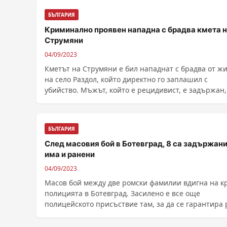
БЪЛГАРИЯ
Криминално проявен нападна с брадва кмета 
Струмяни
04/09/2023
Кметът на Струмяни е бил нападнат с брадва от ж
на село Раздол, който директно го заплашил с
убийство. Мъжът, който е рецидивист, е задържан,
......
БЪЛГАРИЯ
След масовия бой в Ботевград, 8 са задържани
има и ранени
04/09/2023
Масов бой между две ромски фамилии вдигна на к
полицията в Ботевград. Засилено е все още
полицейското присъствие там, за да се гарантира 
в ......