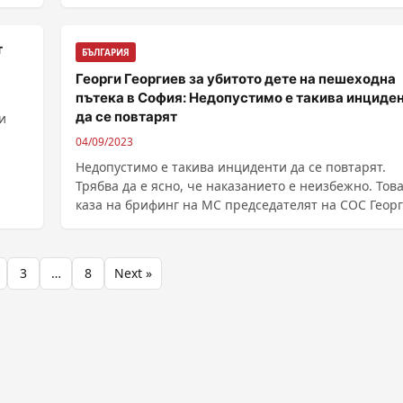
т
БЪЛГАРИЯ
Георги Георгиев за убитото дете на пешеходна
пътека в София: Недопустимо е такива инциде
да се повтарят
и
04/09/2023
Недопустимо е такива инциденти да се повтарят.
Трябва да е ясно, че наказанието е неизбежно. Тов
каза на брифинг на МС председателят на СОС Геор
......
3
…
8
Next »