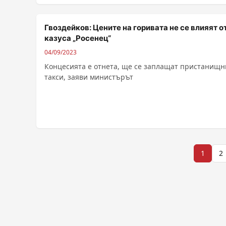
клиентите ......
Гвоздейков: Цените на горивата не се влияят о
казуса „Росенец“
04/09/2023
Концесията е отнета, ще се заплащат пристанищн
такси, заяви министърът
Разделяне
1
2
на
публикациите
на