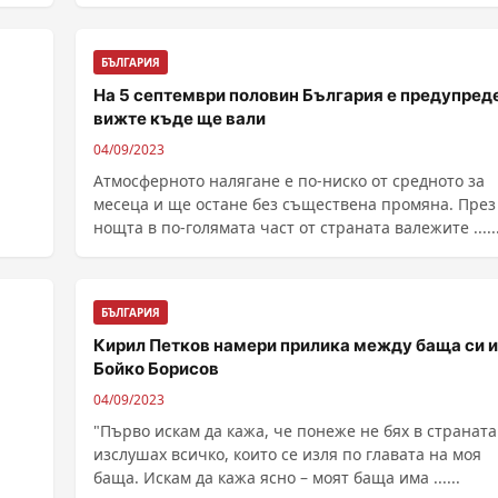
БЪЛГАРИЯ
На 5 септември половин България е предупред
вижте къде ще вали
04/09/2023
Атмосферното налягане е по-ниско от средното за
месеца и ще остане без съществена промяна. През
нощта в по-голямата част от страната валежите .....
БЪЛГАРИЯ
Кирил Петков намери прилика между баща си и
Бойко Борисов
04/09/2023
"Първо искам да кажа, че понеже не бях в страната
изслушах всичко, които се изля по главата на моя
баща. Искам да кажа ясно – моят баща има ......