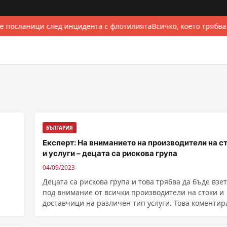
е посланици след инцидента с флотилията
Всичко, което трябва
БЪЛГАРИЯ
Експерт: На вниманието на производители на с
и услуги – децата са рискова група
04/09/2023
Децата са рискова група и това трябва да бъде взе
под внимание от всички производители на стоки и
доставчици на различен тип услуги. Това коментир
......