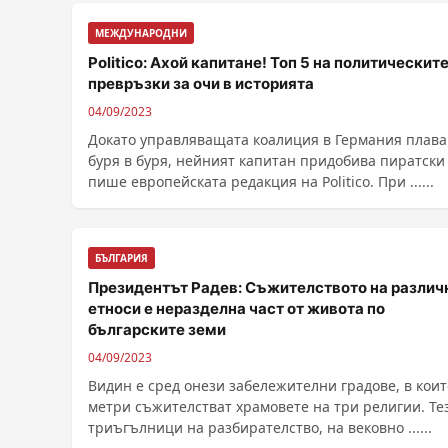
МЕЖДУНАРОДНИ
Politico: Ахой капитане! Топ 5 на политическит
превръзки за очи в историята
04/09/2023
Докато управляващата коалиция в Германия плава
буря в буря, нейният капитан придобива пиратски 
пише европейската редакция на Politico. При ......
БЪЛГАРИЯ
Президентът Радев: Съжителството на различ
етноси е неразделна част от живота по
българските земи
04/09/2023
Видин е сред онези забележителни градове, в коит
метри съжителстват храмовете на три религии. Те
триъгълници на разбирателство, на вековно ......