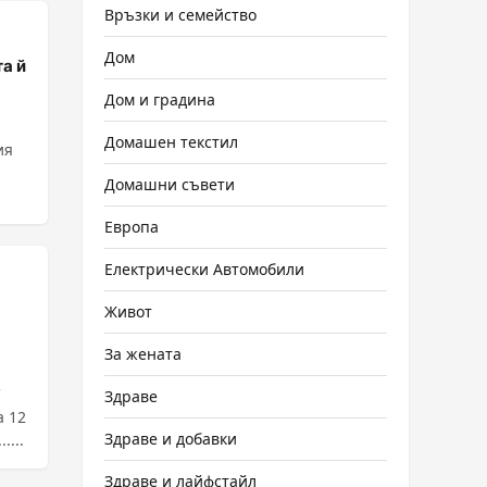
Връзки и семейство
Дом
а й
Дом и градина
Домашен текстил
ия
Домашни съвети
Европа
Електрически Автомобили
Живот
За жената
C
Здраве
а 12
Здраве и добавки
....
Здраве и лайфстайл