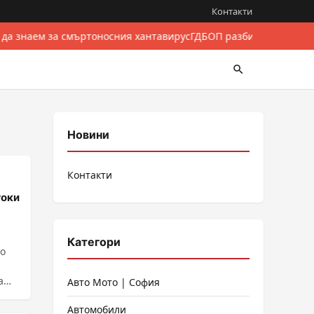
Контакти
 да знаем за смъртоносния хантавирус
ГДБОП разби международе
Новини
Контакти
токи
Категори
то
а
Авто Мото | София
Автомобили