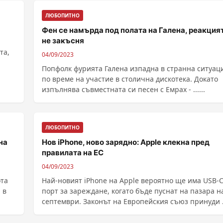
ЛЮБОПИТНО
Фен се намърда под полата на Галена, реакцият
не закъсня
та,
04/09/2023
Попфолк фурията Галена изпадна в странна ситуац
по време на участие в столична дискотека. Докато
изпълнява съвместната си песен с Емрах - ......
ЛЮБОПИТНО
на
Нов iPhone, ново зарядно: Apple клекна пред
правилата на ЕС
04/09/2023
ота
Най-новият iPhone на Apple вероятно ще има USB-
 в
порт за зареждане, когато бъде пуснат на пазара н
септември. Законът на Европейския съюз принуди ..