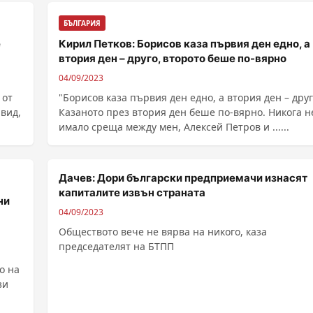
БЪЛГАРИЯ
е
Кирил Петков: Борисов каза първия ден едно, а
втория ден – друго, второто беше по-вярно
04/09/2023
 от
"Борисов каза първия ден едно, а втория ден – друг
вид,
Казаното през втория ден беше по-вярно. Никога н
имало среща между мен, Алексей Петров и ......
Дачев: Дори български предприемачи изнасят
капиталите извън страната
ни
04/09/2023
Обществото вече не вярва на никого, каза
председателят на БТПП
о на
зи