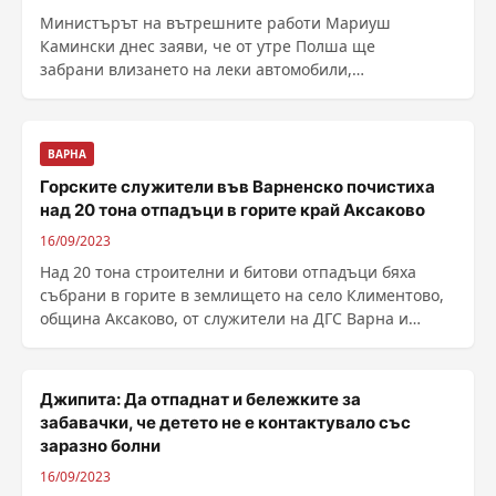
Министърът на вътрешните работи Мариуш
Камински днес заяви, че от утре Полша ще
забрани влизането на леки автомобили,
регистрирани в Русия, съобщи ......
ВАРНА
Горските служители във Варненско почистиха
над 20 тона отпадъци в горите край Аксаково
16/09/2023
Над 20 тона строителни и битови отпадъци бяха
събрани в горите в землището на село Климентово,
община Аксаково, от служители на ДГС Варна и
Община ......
Джипита: Да отпаднат и бележките за
забавачки, че детето не е контактувало със
заразно болни
16/09/2023