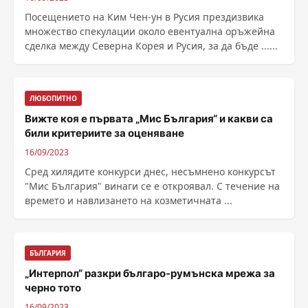
Посещението на Ким Чен-ун в Русия прездизвика
множество спекулации около евентуална оръжейна
сделка между Северна Корея и Русия, за да бъде ......
ЛЮБОПИТНО
Вижте коя e първата „Мис България“ и какви са
били критериите за оценяване
16/09/2023
Сред хилядите конкурси днес, несъмнено конкурсът
"Мис България" винаги се е откроявал. С течение на
времето и навлизането на козметичната ...
БЪЛГАРИЯ
„Интерпол“ разкри българо-румънска мрежа за
черно тото
16/09/2023