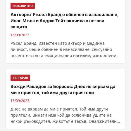
ЛЮБОПИТНО
Актьорът Ръсел Бранд е обвинен в изнасилване,
Илон Мъск и Андрю Тейт скочиха в негова
защита
16/09/2023
Ръсел Бранд, известен като актьор и медийна
личност, беше обвинен в изнасилване, сексуално
посегателство и емоционално насилие, извършени в
......
БЪЛГАРИЯ
Вежди Рашидов за Борисов: Днес не вярвам да
ми е приятел, той има други приятели
16/09/2023
Днес не вярвам да ми е приятел. Той има други
приятели. Винаги има кой да ослюнчва ушите на
някой ръководител. Животът е такъв. Овалжнители
се ......