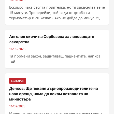
16/09/2023
Ескимос чака своята приятелка, но тя закъснява вече
15 минути. Треперейки, той вади от джоба си
термометър и си казва: - Ако не дойде до минус 35,
аз си тръгвам... ...
Ангелов скочи на Сербезова за липсващите
лекарства
16/09/2023
Тя промени закон, защитаващ пациентите, написа
той
БЪЛГАРИЯ
Денков: Ще поканя зърнопроизводителите на
нова среща, няма да искам оставката на
министъра
16/09/2023
Министър-председателят ще покани на нова среща