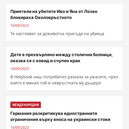
Приятели на убитите Иво и Яна от Лозен
блокираха Околовръстното
16/09/2023
Те настояват за доживотна присъда на убиеца
Дете е прехвърляно между столични болници,
оказва се с ковид и счупен крак
16/09/2023
В Helpbook наш потребител разказа за ужасите, през
които е минал той и невръстната му дъщеря
МЕЖДУНАРОДНИ
Германия разкритикува едностранните
ограничения върху вноса на украински стоки
16/09/2023