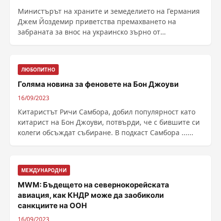
Министърът на храните и земеделието на Германия
Джем Йоздемир приветства премахването на
забраната за внос на украинско зърно от
Европейската комисия ......
ЛЮБОПИТНО
Голяма новина за феновете на Бон Джоуви
16/09/2023
Китаристът Ричи Самбора, добил популярност като
китарист на Бон Джоуви, потвърди, че с бившите си
колеги обсъждат събиране. В подкаст Самбора ......
МЕЖДУНАРОДНИ
MWM: Бъдещето на севернокорейската
авиация, как КНДР може да заобиколи
санкциите на ООН
16/09/2023