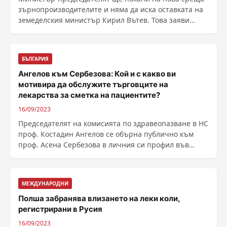
зърнопроизводителите и няма да иска оставката на
земеделския министър Кирил Вътев. Това заяви
самият ......
БЪЛГАРИЯ
Ангелов към Сербезова: Кой и с какво ви
мотивира да обслужите търговците на
лекарства за сметка на пациентите?
16/09/2023
Председателят на комисията по здравеопазване в НС
проф. Костадин Ангелов се обърна публично към
проф. Асена Сербезова в личния си профил във
Фейсбук. ......
МЕЖДУНАРОДНИ
Полша забранява влизането на леки коли,
регистрирани в Русия
16/09/2023