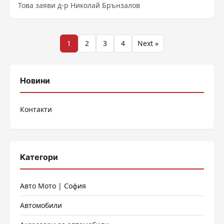
Това заяви д-р Николай Брънзалов
Разделяне
1
2
3
4
Next »
на
публикациите
Новини
на
Контакти
страници
Категори
Авто Мото | София
Автомобили