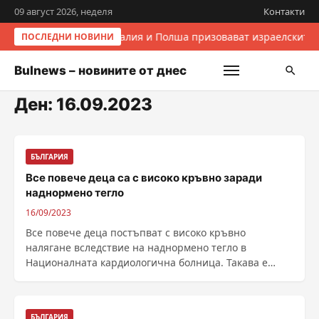
09 август 2026, неделя
Контакти
Италия и Полша призовават израелските 
ПОСЛЕДНИ НОВИНИ
Bulnews – новините от днес
Ден:
16.09.2023
БЪЛГАРИЯ
Все повече деца са с високо кръвно заради
наднормено тегло
16/09/2023
Все повече деца постъпват с високо кръвно
налягане вследствие на наднормено тегло в
Националната кардиологична болница. Такава е
тенденция за ......
БЪЛГАРИЯ