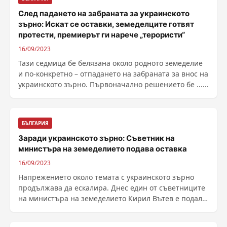
След падането на забраната за украинското
зърно: Искат се оставки, земеделците готвят
протести, премиерът ги нарече „терористи“
16/09/2023
Тази седмица бе белязана около родното земеделие
и по-конкретно – отпадането на забраната за внос на
украинското зърно. Първоначално решението бе ......
БЪЛГАРИЯ
Заради украинското зърно: Съветник на
министъра на земеделието подава оставка
16/09/2023
Напрежението около темата с украинското зърно
продължава да ескалира. Днес един от съветниците
на министъра на земеделието Кирил Вътев е подал
своята ......