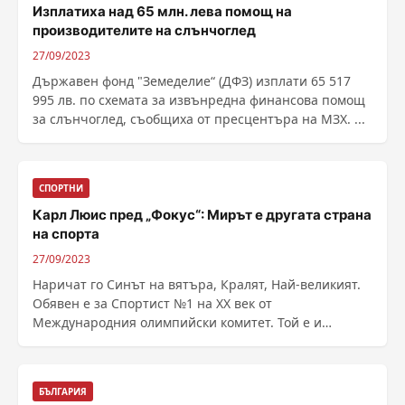
Изплатиха над 65 млн. лева помощ на
производителите на слънчоглед
27/09/2023
Държавен фонд "Земеделие“ (ДФЗ) изплати 65 517
995 лв. по схемата за извънредна финансова помощ
за слънчоглед, съобщиха от пресцентъра на МЗХ. ...
СПОРТНИ
Карл Люис пред „Фокус“: Мирът е другата страна
на спорта
27/09/2023
Наричат го Синът на вятъра, Кралят, Най-великият.
Обявен е за Спортист №1 на XX век от
Международния олимпийски комитет. Той е и
Атлетът на века. ......
БЪЛГАРИЯ