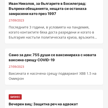
Иван Николов, за българите в Босилеград:
Въпреки обещанията, нещата си останаха
замразени като през 1997
27/09/2023
Последните 3 години, в условията на пандемия,
когато контактите бяха доста разредени и когато в
България настъпи политическата криза, връзките
ни с ......
Само за ден: 755 души се ваксинираха с новата
ваксина срещу COVID-19
27/09/2023
Ваксината е насочена срещу подвариант XBB 1.5 на
Омикрон
БИЗНЕС
Вечерен виц: Защитна реч на адвокат