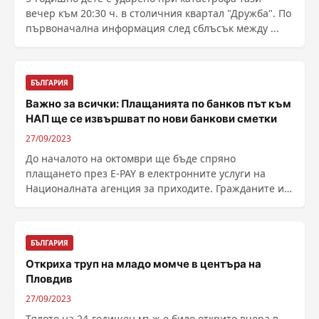
вечер към 20:30 ч. в столичния квартал "Дружба". По
първоначална информация след сблъсък между ...
БЪЛГАРИЯ
Важно за всички: Плащанията по банков път към
НАП ще се извършват по нови банкови сметки
27/09/2023
До началото на октомври ще бъде спряно
плащането през Е-PAY в електронните услуги на
Националната агенция за приходите. Гражданите и
дружествата ......
БЪЛГАРИЯ
Откриха труп на младо момче в центъра на
Пловдив
27/09/2023
Тялото на 24-годишен мъж е било открито вчера в