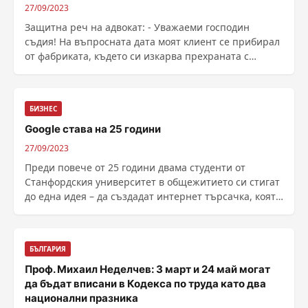
27/09/2023
Защитна реч на адвокат: - Уважаеми господин
съдия! На въпросната дата моят клиент се прибирал
от фабриката, където си изкарва прехраната с
честен труд! Тъй като бил ужасно уморен се облегнал
на витрината на един магазин, за д...
БИЗНЕС
Google става на 25 години
27/09/2023
Преди повече от 25 години двама студенти от
Станфордския университет в общежитието си стигат
до една идея – да създадат интернет търсачка, която
да организира уебстраниците и да ги класира,
припомня Reuters. Първоначално...
БЪЛГАРИЯ
Проф. Михаил Неделчев: 3 март и 24 май могат
да бъдат вписани в Кодекса по труда като два
национални празника