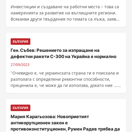
Инвестиции и създаване на работни места – това са
намеренията за развитие на въглищните региони.
Всякакви други твърдения по темата са лъжа, заяви
......
БЪЛГАРИЯ
Ген. Събев: Решението за изпращане на
дефектни ракети С-300 на Украйна е нормално
27/09/2023
"Очевидно е, че украинската страна ги е поискала и
разполага с определени ремонтни способности,
преценила е, че може да ги използва, докато ние ......
БЪЛГАРИЯ
Мария Карагьозова: Новоприетият
антикорупционен закон е
противоконституционен, Румен Радев трябва да