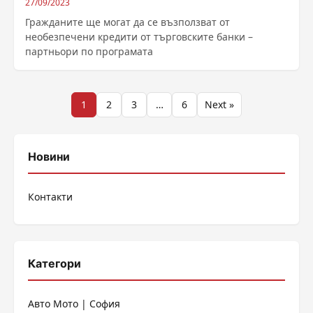
27/09/2023
Гражданите ще могат да се възползват от
необезпечени кредити от търговските банки –
партньори по програмата
Разделяне
1
2
3
…
6
Next »
на
публикациите
Новини
на
Контакти
страници
Категори
Авто Мото | София