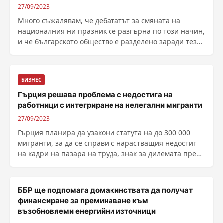
27/09/2023
Много съжалявам, че дебататът за смяната на
националния ни празник се разгърна по този начин,
и че българското общество е разделено заради тези
......
БИЗНЕС
Гърция решава проблема с недостига на
работници с интегриране на нелегални мигранти
27/09/2023
Гърция планира да узакони статута на до 300 000
мигранти, за да се справи с нарастващия недостиг
на кадри на пазара на труда, знак за дилемата пред
десните правителства в опитите им да ограничат
незаконно пристигащите хора в ст...
ББР ще подпомага домакинствата да получат
финансиране за преминаване към
възобновяеми енергийни източници