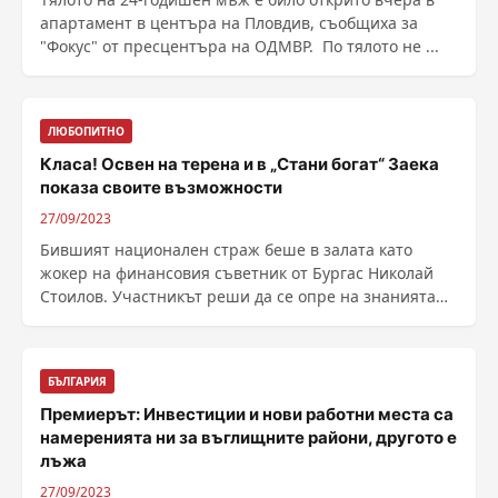
апартамент в центъра на Пловдив, съобщиха за
"Фокус" от пресцентъра на ОДМВР. По тялото не ...
ЛЮБОПИТНО
Класа! Освен на терена и в „Стани богат“ Заека
показа своите възможности
27/09/2023
Бившият национален страж беше в залата като
жокер на финансовия съветник от Бургас Николай
Стоилов. Участникът реши да се опре на знанията
на Стефан ......
БЪЛГАРИЯ
Премиерът: Инвестиции и нови работни места са
намеренията ни за въглищните райони, другото е
лъжа
27/09/2023