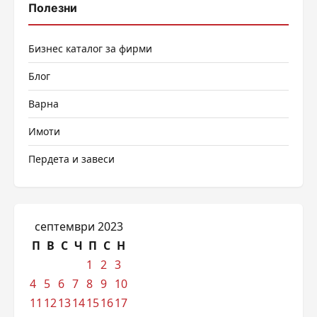
Полезни
Бизнес каталог за фирми
Блог
Варна
Имоти
Пердета и завеси
септември 2023
П
В
С
Ч
П
С
Н
1
2
3
4
5
6
7
8
9
10
11
12
13
14
15
16
17