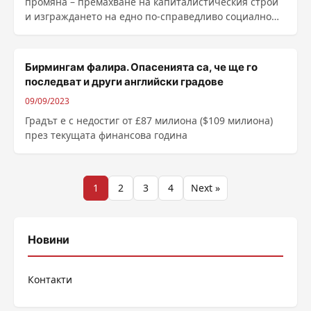
промяна – премахване на капиталистическия строй
и изграждането на едно по-справедливо социално
......
Бирмингам фалира. Опасенията са, че ще го
последват и други английски градове
09/09/2023
Градът е с недостиг от £87 милиона ($109 милиона)
през текущата финансова година
Разделяне
1
2
3
4
Next »
на
публикациите
Новини
на
Контакти
страници