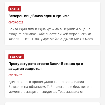
БИЗНЕС
Вечерен виц: Влиза един в кръчма
09/09/2023
Влиза един пич в една кръчма в Перник и още на
входа съобщава: - Абе знаете ли кой умре? Всички
казали: - Не? - Е па, умре Майкъл Джексън! От маса в
дъното, видимо разтревожен, станал Вуте и с
треперещ глас промълвил: - А...
БЪЛГАРИЯ
Прокуратурата отрече Васил Божков да е
защитен свидетел
09/09/2023
Единственото процесуално качество на Васил
Божков е на обвиняем. Той никога не е бил, нито в
момента е защитен свидетел. Това заявиха от ...