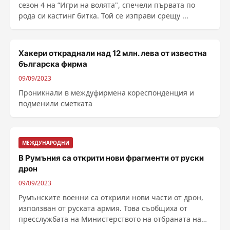
сезон 4 на “Игри на волята", спечели първата по
рода си кастинг битка. Той се изправи срещу ...
Хакери откраднали над 12 млн. лева от известна
българска фирма
09/09/2023
Проникнали в междуфирмена кореспонденция и
подменили сметката
МЕЖДУНАРОДНИ
В Румъния са открити нови фрагменти от руски
дрон
09/09/2023
Румънските военни са открили нови части от дрон,
използван от руската армия. Това съобщиха от
пресслужбата на Министерството на отбраната на
......