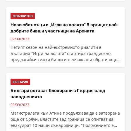
ЛЮБОПИТНО
Нови сблъсъци в „Игри на волята“ 5 връщат най-
добрите бивши участници на Арената
09/09/2023
Петият сезон на най-екстремното риалити в
България "Игри на волята“ стартира грандиозно,
предлагайки тежки битки и неочаквани обрати още
в ......
БЪЛГАРИЯ
Българи остават блокирани в Гърция след
наводненията
09/09/2023
Магистралата към Атина продължава да е затворена
още от Солун. Властите зад граница се опитват да
евакуират 10 наши сънародници. "Положението е