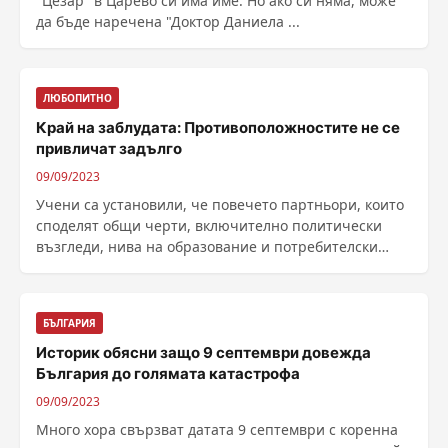
"Цезар" в Царево си има име. Но ако си няма, може
да бъде наречена "Доктор Даниела ...
ЛЮБОПИТНО
Край на заблудата: Противоположностите не се
привличат задълго
09/09/2023
Учени са установили, че повечето партньори, които
споделят общи черти, включително политически
възгледи, нива на образование и потребителски
навици, ......
БЪЛГАРИЯ
Историк обясни защо 9 септември довежда
България до голямата катастрофа
09/09/2023
Много хора свързват датата 9 септември с коренна