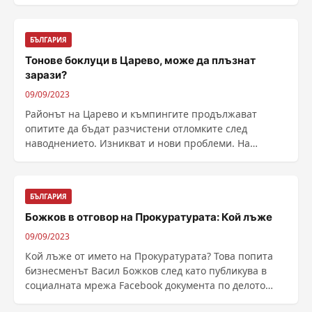
......
БЪЛГАРИЯ
Тонове боклуци в Царево, може да плъзнат
зарази?
09/09/2023
Районът на Царево и къмпингите продължават
опитите да бъдат разчистени отломките след
наводнението. Изникват и нови проблеми. На
къмпинг ......
БЪЛГАРИЯ
Божков в отговор на Прокуратурата: Кой лъже
09/09/2023
Кой лъже от името на Прокуратурата? Това попита
бизнесменът Васил Божков след като публикува в
социалната мрежа Facebook документа по делото
срещу ......