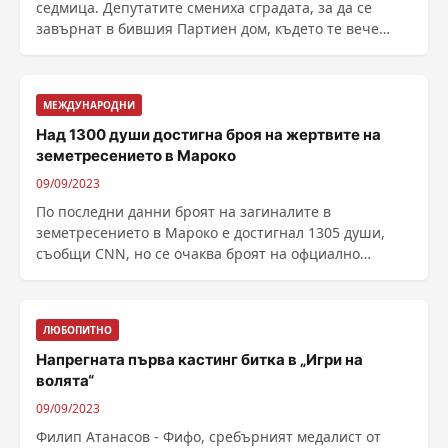
седмица. Депутатите смениха сградата, за да се
завърнат в бившия Партиен дом, където те вече
коват законите ......
МЕЖДУНАРОДНИ
Над 1300 души достигна броя на жертвите на
земетресението в Мароко
09/09/2023
По последни данни броят на загиналите в
земетресението в Мароко е достигнал 1305 души,
съобщи CNN, но се очаква броят на офциално
починалите да расте ......
ЛЮБОПИТНО
Напрегната първа кастинг битка в „Игри на
волята“
09/09/2023
Филип Атанасов - Фифо, сребърният медалист от