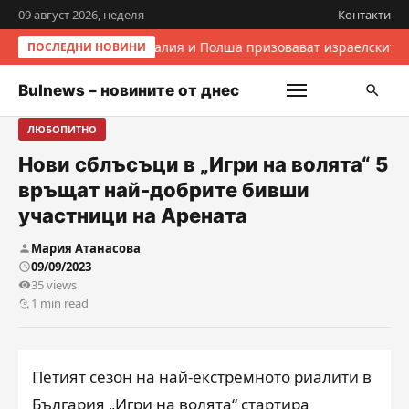
09 август 2026, неделя
Контакти
Италия и Полша призовават израелските 
ПОСЛЕДНИ НОВИНИ
Bulnews – новините от днес
ЛЮБОПИТНО
Нови сблъсъци в „Игри на волята“ 5
връщат най-добрите бивши
участници на Арената
Мария Атанасова
09/09/2023
35 views
1 min read
Петият сезон на най-екстремното риалити в
България „Игри на волята“ стартира