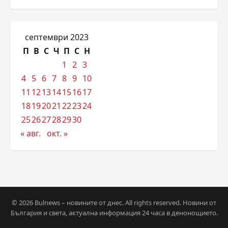
септември 2023
П
В
С
Ч
П
С
Н
1
2
3
4
5
6
7
8
9
10
11
12
13
14
15
16
17
18
19
20
21
22
23
24
25
26
27
28
29
30
« авг.
окт. »
© 2026 Bulnews – новините от днес. All rights reserved. Новини от
България и света, актуална информация 24 часа в денонощието.