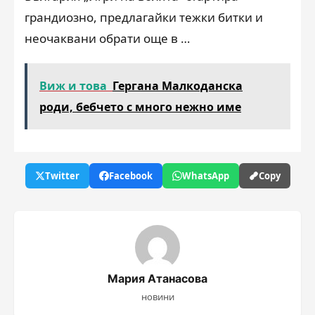
грандиозно, предлагайки тежки битки и
неочаквани обрати още в …
Виж и това
Гергана Малкоданска
роди, бебчето с много нежно име
Twitter
Facebook
WhatsApp
Copy
Мария Атанасова
новини