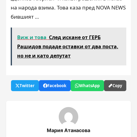
на народа взима. Това каза пред NOVA NEWS
бившият …
Виж и това
След искане от ГЕРБ
Рашидов подаде оставки от два поста,
но не и като депутат
Twitter
Facebook
WhatsApp
Copy
Мария Атанасова