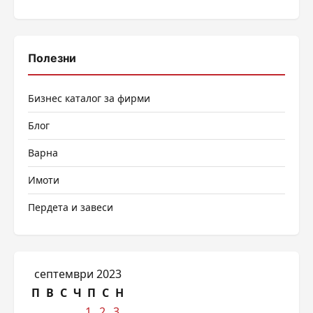
Полезни
Бизнес каталог за фирми
Блог
Варна
Имоти
Пердета и завеси
септември 2023
П
В
С
Ч
П
С
Н
1
2
3