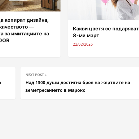
а копират дизайна,
 качеството —
Какви цветя се подаряват
а за имитациите на
8-ми март
DOOR
22/02/2026
6
NEXT POST »
а
Над 1300 души достигна броя на жертвите на
земетресението в Мароко