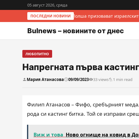
05 август 2026, сряда
Италия и Полша призовават израелските
ПОСЛЕДНИ НОВИНИ
Bulnews – новините от днес
ЛЮБОПИТНО
Напрегната първа кастинг 
Мария Атанасова
09/09/2023
33 views
1 min read
Филип Атанасов – Фифо, сребърният медали
рода си кастинг битка. Той се изправи сре
Виж и това
Ново огнище на ковид в До