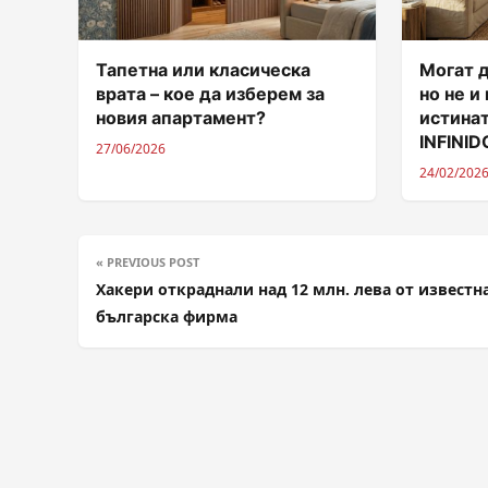
Тапетна или класическа
Могат д
врата – кое да изберем за
но не и
новия апартамент?
истинат
INFINI
27/06/2026
24/02/202
« PREVIOUS POST
Хакери откраднали над 12 млн. лева от известн
българска фирма