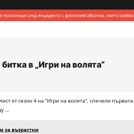
 посланици след инцидента с флотилията
Всичко, което трябва
битка в „Игри на волята“
ст от сезон 4 на “Игри на волята“, спечели първата
щу …
м за възрастни