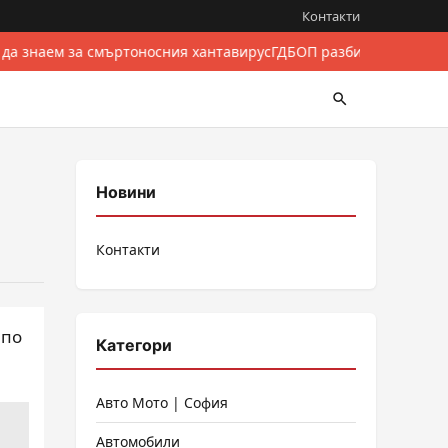
Контакти
 да знаем за смъртоносния хантавирус
ГДБОП разби международе
Новини
Контакти
 по
Категори
Авто Мото | София
Автомобили