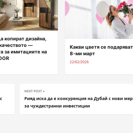
а копират дизайна,
 качеството —
Какви цветя се подаряват
а за имитациите на
8-ми март
DOOR
22/02/2026
6
NEXT POST »
с
Рияд иска да е конкуренция на Дубай с нови ме
за чуждестранни инвестиции