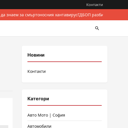
Контакти
 да знаем за смъртоносния хантавирус
ГДБОП разби международе
Новини
Контакти
Категори
Авто Мото | София
Автомобили