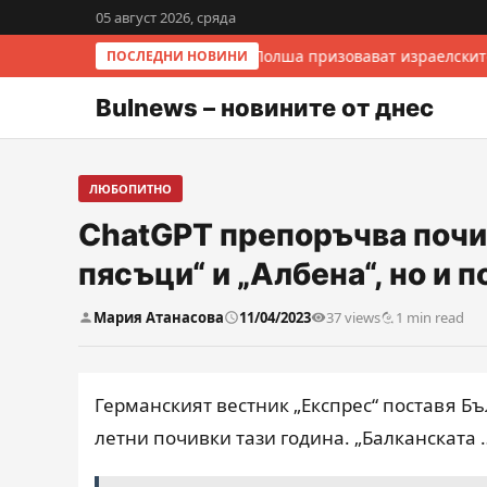
05 август 2026, сряда
Италия и Полша призовават израелскит
ПОСЛЕДНИ НОВИНИ
Bulnews – новините от днес
ЛЮБОПИТНО
ChatGPT препоръчва почив
пясъци“ и „Албена“, но и 
Мария Атанасова
11/04/2023
37 views
1 min read
Германският вестник „Експрес“ поставя Бъ
летни почивки тази година. „Балканската 