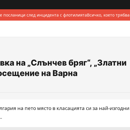
е посланици след инцидента с флотилията
Всичко, което трябва
ка на „Слънчев бряг“, „Златни
посещение на Варна
лгария на пето място в класацията си за най-изгодни
…