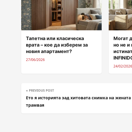
Тапетна или класическа
Могат д
врата – кое да изберем за
но не и
новия апартамент?
истинат
INFINI
27/06/2026
24/02/202
« PREVIOUS POST
Ето я историята зад хитовата снимка на жената 
трамвая