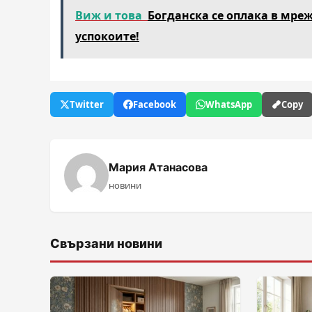
Виж и това
Богданска се оплака в мреж
успокоите!
Twitter
Facebook
WhatsApp
Copy
Мария Атанасова
новини
Свързани новини