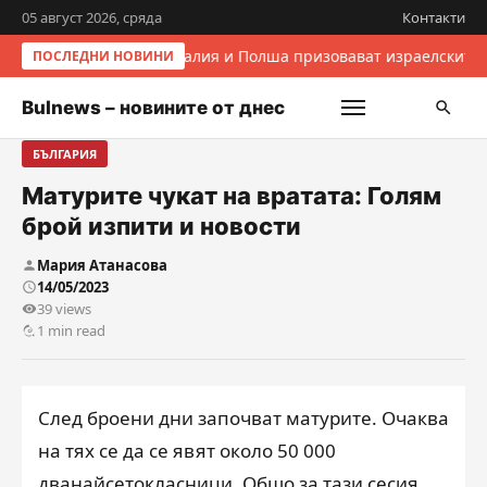
05 август 2026, сряда
Контакти
Италия и Полша призовават израелските 
ПОСЛЕДНИ НОВИНИ
Bulnews – новините от днес
БЪЛГАРИЯ
Матурите чукат на вратата: Голям
брой изпити и новости
Мария Атанасова
14/05/2023
39 views
1 min read
След броени дни започват матурите. Очаква
на тях се да се явят около 50 000
дванайсетокласници. Общо за тази сесия