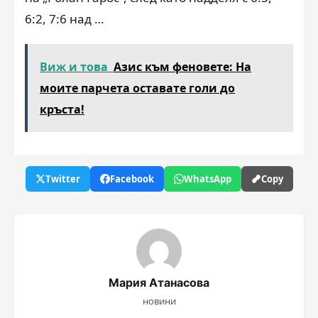
6:2, 7:6 над …
Виж и това
Азис към феновете: На
моите парчета оставате голи до
кръста!
Twitter
Facebook
WhatsApp
Copy
Мария Атанасова
новини