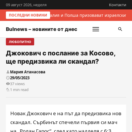
09 август 2026, неделя
Контакти
Италия и Полша призовават израелските 
ПОСЛЕДНИ НОВИНИ
Bulnews – новините от днес
ЛЮБОПИТНО
Джокович с послание за Косово,
ще предизвика ли скандал?
Мария Атанасова
29/05/2023
37 views
1 min read
Новак Джокович е на път да предизвика нов
скандал. Сърбинът спечели първия си мач
на „Ролан Гарос“, след като надделя с 6:3,