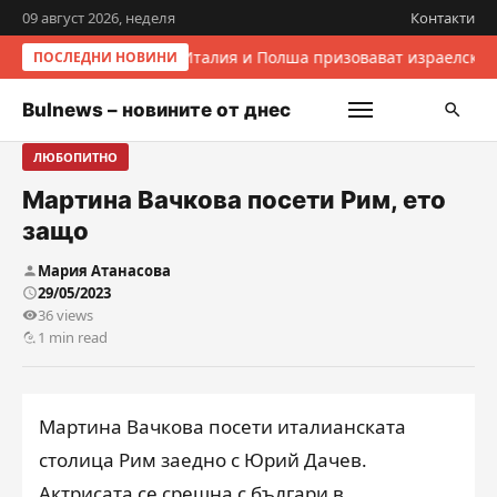
09 август 2026, неделя
Контакти
Италия и Полша призовават израелскит
ПОСЛЕДНИ НОВИНИ
Bulnews – новините от днес
ЛЮБОПИТНО
Мартина Вачкова посети Рим, ето
защо
Мария Атанасова
29/05/2023
36 views
1 min read
Мартина Вачкова посети италианската
столица Рим заедно с Юрий Дачев.
Актрисата се срещна с българи в