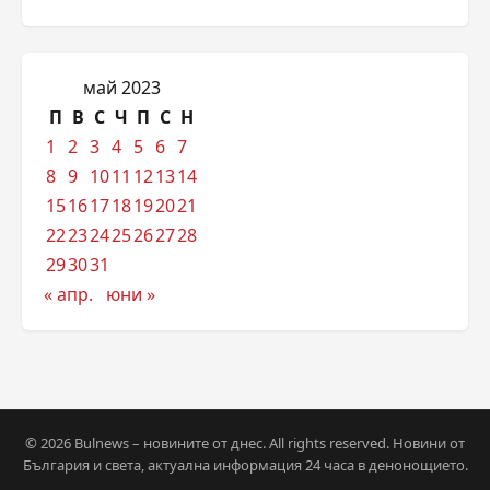
май 2023
П
В
С
Ч
П
С
Н
1
2
3
4
5
6
7
8
9
10
11
12
13
14
15
16
17
18
19
20
21
22
23
24
25
26
27
28
29
30
31
« апр.
юни »
© 2026 Bulnews – новините от днес. All rights reserved. Новини от
България и света, актуална информация 24 часа в денонощието.