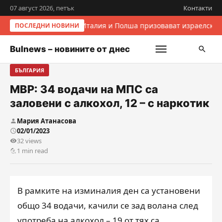
07 август 2026, петък
Контакти
Италия и Полша призовават израелскит
ПОСЛЕДНИ НОВИНИ
Bulnews – новините от днес
БЪЛГАРИЯ
МВР: 34 водачи на МПС са
заловени с алкохол, 12 – с наркотик
Мария Атанасова
02/01/2023
32 views
1 min read
В рамките на изминалия ден са установени
общо 34 водачи, качили се зад волана след
употреба на алкохол – 19 от тях са