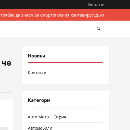
Контакти
 трябва да знаем за смъртоносния хантавирус
ГДБОП разби межд
Новини
 че
Контакти
Категори
а
Авто Мото | София
Автомобили