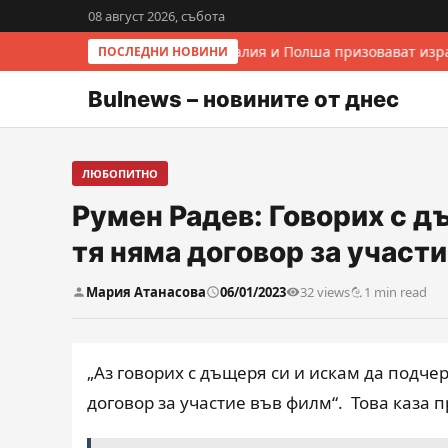
08 август 2026, събота
Италия и Полша призовават изра
ПОСЛЕДНИ НОВИНИ
Bulnews – новините от днес
ЛЮБОПИТНО
Румен Радев: Говорих с д
тя няма договор за участ
Мария Атанасова
06/01/2023
32 views
1 min read
„Аз говорих с дъщеря си и искам да подче
договор за участие във филм“. Това каза 