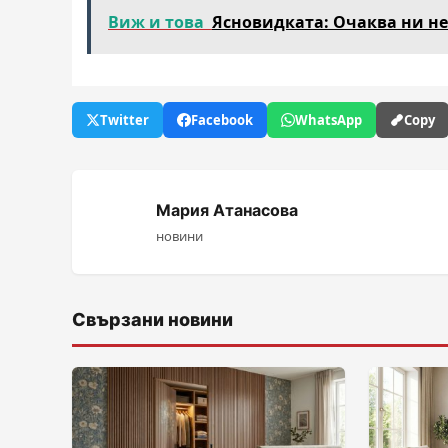
Виж и това
Ясновидката: Очаква ни н
Twitter
Facebook
WhatsApp
Copy
Мария Атанасова
новини
Свързани новини