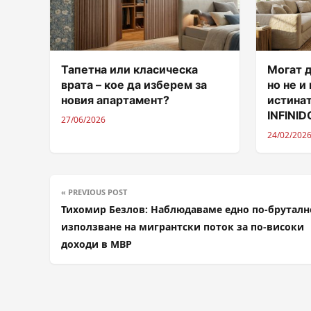
Тапетна или класическа
Могат д
врата – кое да изберем за
но не и
новия апартамент?
истинат
INFINI
27/06/2026
24/02/202
« PREVIOUS POST
Тихомир Безлов: Наблюдаваме едно по-бруталн
използване на мигрантски поток за по-високи
доходи в МВР