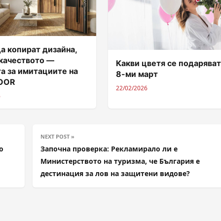
а копират дизайна,
 качеството —
Какви цветя се подаряват
а за имитациите на
8-ми март
DOOR
22/02/2026
6
NEXT POST »
о
Започна проверка: Рекламирало ли е
Министерството на туризма, че България е
дестинация за лов на защитени видове?