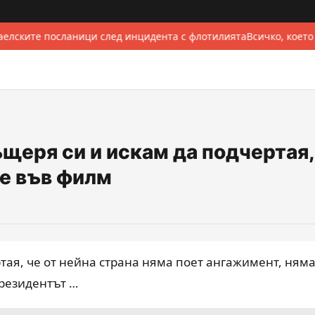
елските посланици след инцидента с флотилията
Всичко, което
ъщеря си и искам да подчертая,
ие във филм
ртая, че от нейна страна няма поет ангажимент, ням
президентът …