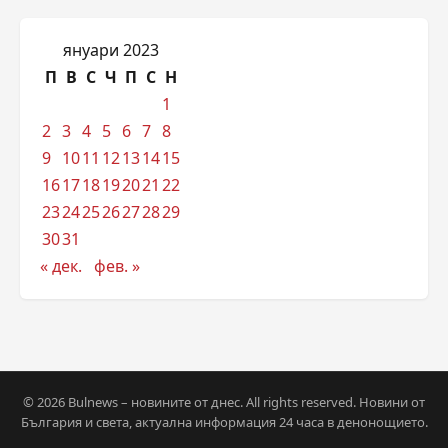
януари 2023
П
В
С
Ч
П
С
Н
1
2
3
4
5
6
7
8
9
10
11
12
13
14
15
16
17
18
19
20
21
22
23
24
25
26
27
28
29
30
31
« дек.
фев. »
© 2026 Bulnews – новините от днес. All rights reserved. Новини от
България и света, актуална информация 24 часа в денонощието.