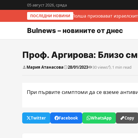
05 август 2026, сряда
Италия и Полша призовават израелскит
ПОСЛЕДНИ НОВИНИ
Bulnews – новините от днес
Проф. Аргирова: Близо см
Мария Атанасова
28/01/2023
30 views
1 min read
При първите симптоми да се вземе антиви
Twitter
Facebook
WhatsApp
Copy