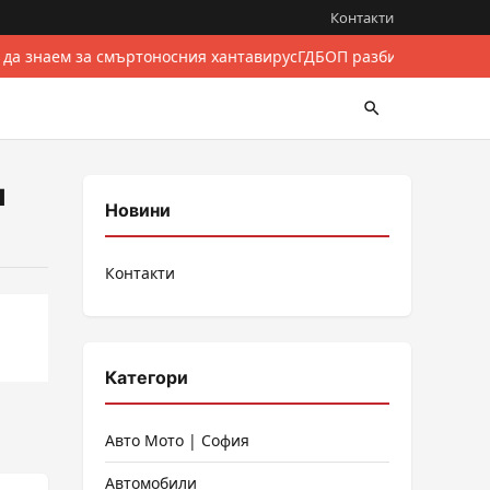
Контакти
 да знаем за смъртоносния хантавирус
ГДБОП разби международе
я
Новини
Контакти
Категори
Авто Мото | София
Автомобили