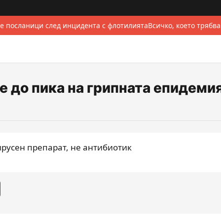
е посланици след инцидента с флотилията
Всичко, което трябва
е до пика на грипната епидеми
русен препарат, не антибиотик