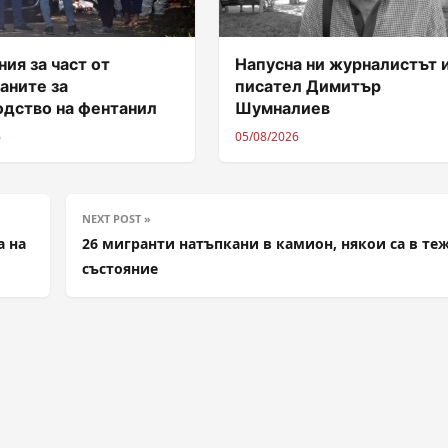
ия за част от
Напусна ни журналистът 
аните за
писател Димитър
одство на фентанил
Шумналиев
6
05/08/2026
NEXT POST »
а на
26 мигранти натъпкани в камион, някои са в те
състояние