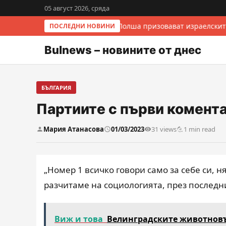
05 август 2026, сряда
Италия и Полша призовават израелскит
ПОСЛЕДНИ НОВИНИ
Bulnews – новините от днес
БЪЛГАРИЯ
Партиите с първи комент
Мария Атанасова
01/03/2023
31 views
1 min read
„Номер 1 всичко говори само за себе си, н
разчитаме на социологията, през последн
Виж и това
Велинградските животновъ