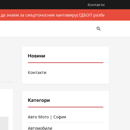
Контакти
 да знаем за смъртоносния хантавирус
ГДБОП разби международе
Новини
Контакти
Категори
Авто Мото | София
Автомобили