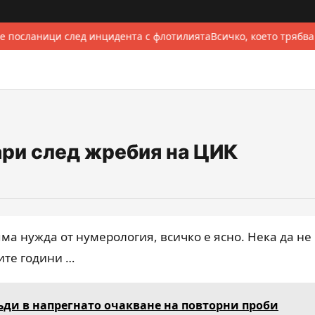
е посланици след инцидента с флотилията
Всичко, което трябва
ари след жребия на ЦИК
яма нужда от нумерология, всичко е ясно. Нека да не
ите години …
ди в напрегнато очакване на повторни проби